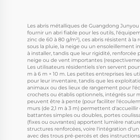
Les abris métalliques de Guangdong Junyou S
fournir un abri fiable pour les outils, l'équi
zinc de 60 à 80 g/m²), ces abris résistent à la
sous la pluie, la neige ou un ensoleillement i
à installer, tandis que leur rigidité, renfor
neige ou de vent importantes (respectivement
Les utilisateurs résidentiels s'en servent pou
m à 6 m × 10 m. Les petites entreprises les 
pour leur inventaire, tandis que les exploita
animaux ou des lieux de rangement pour l'équ
crochets ou établis optionnels, intégrés sur me
peuvent être à pente (pour faciliter l'écouleme
murs (de 2,1 m à 3 m) permettent d'accueillir 
battantes simples ou doubles, portes coulissa
(fixes ou ouvrantes) apportent lumière naturel
structures renforcées, voire l'intégration d'u
avec des trous pré-percés et des instructions