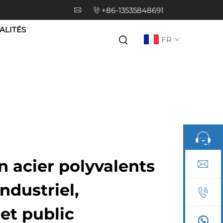
+86-13535848691
ALITÉS
FR
 acier polyvalents
ndustriel,
et public