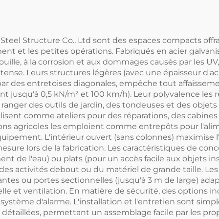
teel Structure Co., Ltd sont des espaces compacts offr
pement et les petites opérations. Fabriqués en acier galv
 rouille, à la corrosion et aux dommages causés par les UV, 
ntense. Leurs structures légères (avec une épaisseur d'aci
cée par des entretoises diagonales, empêche tout affaiss
 jusqu'à 0,5 kN/m² et 100 km/h). Leur polyvalence les 
r ranger des outils de jardin, des tondeuses et des objets
utilisent comme ateliers pour des réparations, des cabin
tions agricoles les emploient comme entrepôts pour l'ali
ipement. L'intérieur ouvert (sans colonnes) maximise l'e
sure lors de la fabrication. Les caractéristiques de conce
nt de l'eau) ou plats (pour un accès facile aux objets inst
des activités debout ou du matériel de grande taille. Les
ntes ou portes sectionnelles (jusqu'à 3 m de large) adap
le et ventilation. En matière de sécurité, des options in
n système d'alarme. L'installation et l'entretien sont sim
 détaillées, permettant un assemblage facile par les prop