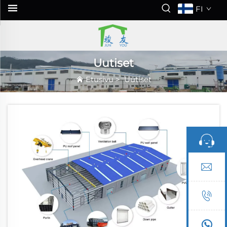
FI
Uutiset
Etusivu
>
Uutiset