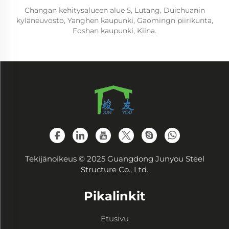
Changan kehitysalueen alue 5, Lutang, Duichuanin
kyläneuvosto, Yanghen kaupunki, Gaomingn piirikunta,
Foshan kaupunki, Kiina.
Tekijänoikeus © 2025 Guangdong Junyou Steel
Structure Co., Ltd.
Pikalinkit
Etusivu