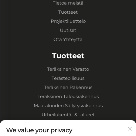
Tietoa meistä
Tuotteet
Projektiluettelo
Uutiset
Ota Yhteyttä
Tuotteet
Teräksinen Varasto
Terästeollisuus
Teräksinen Rakennus
Teräksinen Talousrakennus
Maatalouden Säilytysrakennus
Urheilukentät & -alueet
TIETOA YRITYKSESTÄ
We value your privacy