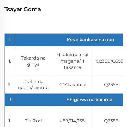
Tsayar Goma
I
Kerar kankara na uku
H takama mai
Takarda na
1.
magana/H
Q235B/Q355B
ginya
takama
Purlin na
2.
C/Z takama
Q235B
gauta/sarauta
II
Shigarwa na karamar
1.
Tie Rod
∅89/114/158
Q235B