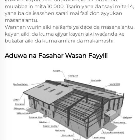
murabba'in mita 10,000. Tsarin yana da tsayi mita 14,
yana ba da isasshen sarari mai faɗi don ayyukan
masana'antu.
Wannan wurin aiki na ƙarfe ya dace da masana'antu,
kayan aiki, da kuma ajiyar kayan aiki waɗanda ke
buƙatar aiki da kuma amfani da makamashi.
Aduwa na Fasahar Wasan Fayyili