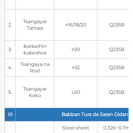
Tsangayar
2.
∅16/18/20
Q235B
Tattara
Ƙarƙashin
3.
∅20
Q235B
ƙuƙwalwa
Tsangaya na
4.
∅32
Q235B
Rod
Tsangayar
5.
L50
Q235B
Koko
III
Babban Tura da Saran Gidan
Steel sheet
0.326~0.7mm