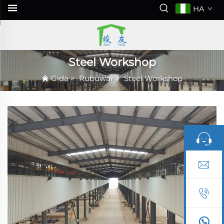
HA
Steel Workshop
Gida
>
Rubuwar
>
Steel Workshop