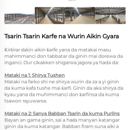
Tsarin Tsarin Karfe na Wurin Aikin Gyara
Ƙirƙirar ɗakin aikin ƙarfe yana da matakai masu
mahimmanci don tabbatar da ginin mai dorewa da
inganci. Our cikakken shigarwa jagora ya hada da:
Mataki na 1: Shirya Tushen
Mataki na farko shi ne shirya wurin da za a yi ginin
da kuma kafa tushe mai ƙarfi. Ginin da aka shirya da
kyau yana da muhimmanci don ƙarfinsa da kuma
tsawon rayuwarsa.
Mataki na 2: Sanya Babban Tsarin da kuma Purlins
Bayan an gama ginin, sai a haɗa manyan katangar
ginin da kuma katangar. Babban firam suna aiki a