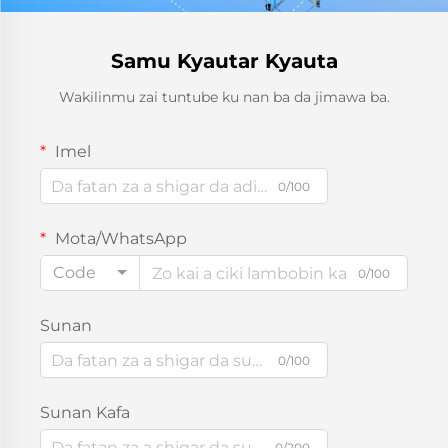
Samu Kyautar Kyauta
Wakilinmu zai tuntube ku nan ba da jimawa ba.
Imel
0/100
Mota/WhatsApp
Code
0/100
Sunan
0/100
Sunan Kafa
0/200