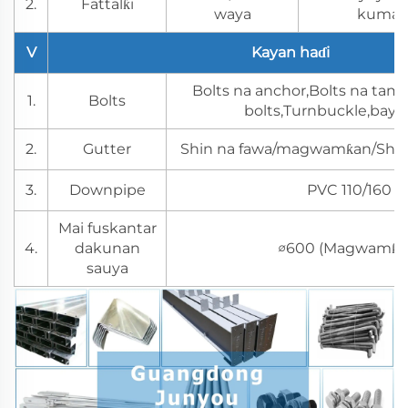
2.
Fattalƙi
waya
kuma m
V
Kayan haɗi
Bolts na anchor,Bolts na t
1.
Bolts
bolts,Turnbuckle,baya
2.
Gutter
Shin na fawa/magwamƙan/Shin 
3.
Downpipe
PVC 110/160
Mai fuskantar
4.
dakunan
∅600 (Magwamƙa
sauya