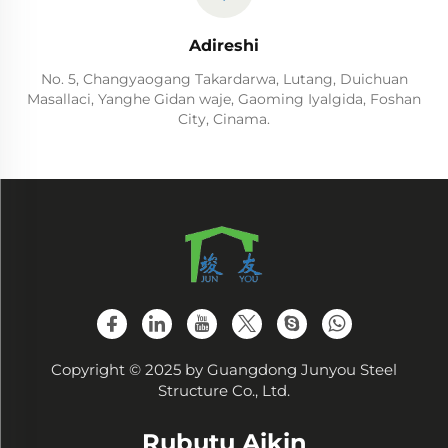
Adireshi
No. 5, Changyaogang Takardarwa, Lutang, Duichuan
Masallaci, Yanghe Gidan waje, Gaoming Iyalgida, Foshan
City, Cinama.
Copyright © 2025 by Guangdong Junyou Steel
Structure Co., Ltd.
Rubutu Aikin