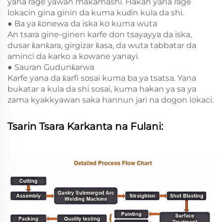
yana rage yawan makamashi. Hakan yana rage
lokacin gina ginin da kuma kuɗin kula da shi.
● Ba ya ƙonewa da iska ko kuma wuta
An tsara gine-ginen karfe don tsayayya da iska,
dusar ƙanƙara, girgizar ƙasa, da wuta tabbatar da
aminci da karko a kowane yanayi.
● Sauran Gudunƙarwa
Karfe yana da ƙarfi sosai kuma ba ya tsatsa. Yana
bukatar a kula da shi sosai, kuma hakan ya sa ya
zama kyakkyawan saka hannun jari na dogon lokaci.
Tsarin Tsara Karkanta na Fulani: