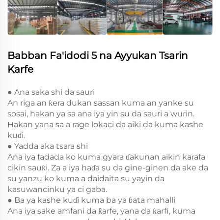
Babban Fa'idodi 5 na Ayyukan Tsarin
Karfe
● Ana saka shi da sauri
An riga an ƙera dukan sassan kuma an yanke su
sosai, hakan ya sa ana iya yin su da sauri a wurin.
Hakan yana sa a rage lokaci da aiki da kuma kashe
kuɗi.
● Yadda aka tsara shi
Ana iya fadada ko kuma gyara ɗakunan aikin karafa
cikin sauƙi. Za a iya haɗa su da gine-ginen da ake da
su yanzu ko kuma a daidaita su yayin da
kasuwancinku ya ci gaba.
● Ba ya kashe kuɗi kuma ba ya ɓata mahalli
Ana iya sake amfani da ƙarfe, yana da ƙarfi, kuma