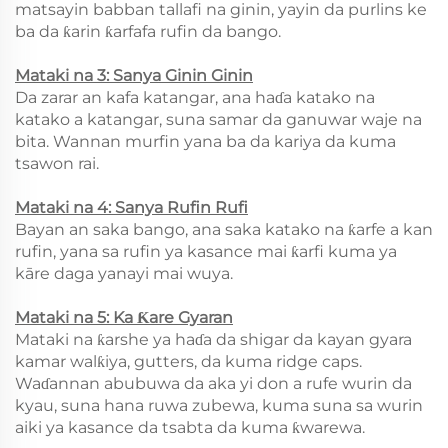
matsayin babban tallafi na ginin, yayin da purlins ke
ba da ƙarin ƙarfafa rufin da bango.
Mataki na 3: Sanya Ginin Ginin
Da zarar an kafa katangar, ana haɗa katako na
katako a katangar, suna samar da ganuwar waje na
bita. Wannan murfin yana ba da kariya da kuma
tsawon rai.
Mataki na 4: Sanya Rufin Rufi
Bayan an saka bango, ana saka katako na ƙarfe a kan
rufin, yana sa rufin ya kasance mai ƙarfi kuma ya
kāre daga yanayi mai wuya.
Mataki na 5: Ka Ƙare Gyaran
Mataki na ƙarshe ya haɗa da shigar da kayan gyara
kamar walƙiya, gutters, da kuma ridge caps.
Waɗannan abubuwa da aka yi don a rufe wurin da
kyau, suna hana ruwa zubewa, kuma suna sa wurin
aiki ya kasance da tsabta da kuma ƙwarewa.