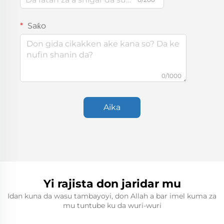
Saƙo
0/1000
Aika
Yi rajista don jaridar mu
Idan kuna da wasu tambayoyi, don Allah a bar imel kuma za
mu tuntube ku da wuri-wuri