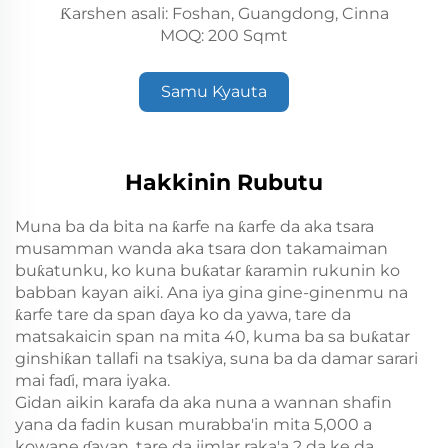
Ƙarshen asali: Foshan, Guangdong, Cinna
MOQ: 200 Sqmt
Samu Kyauta
Hakkinin Rubutu
Muna ba da bita na ƙarfe na ƙarfe da aka tsara
musamman wanda aka tsara don takamaiman
buƙatunku, ko kuna buƙatar ƙaramin rukunin ko
babban kayan aiki. Ana iya gina gine-ginenmu na
ƙarfe tare da span ɗaya ko da yawa, tare da
matsakaicin span na mita 40, kuma ba sa buƙatar
ginshiƙan tallafi na tsakiya, suna ba da damar sarari
mai faɗi, mara iyaka.
Gidan aikin karafa da aka nuna a wannan shafin
yana da fadin kusan murabba'in mita 5,000 a
kowane ɗayan, tare da jimlar raka'a 2 da ke da