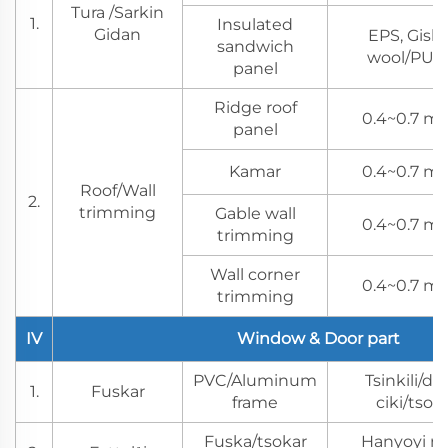
Tura /Sarkin
1.
Insulated
Gidan
EPS, Gish
sandwich
wool/PU/P
panel
Ridge roof
0.4~0.7 mm
panel
Kamar
0.4~0.7 mm
Roof/Wall
2.
trimming
Gable wall
0.4~0.7 mm
trimming
Wall corner
0.4~0.7 mm
trimming
IV
Window & Door part
PVC/Aluminum
Tsinkili/dab
1.
Fuskar
frame
ciki/tso
Fuska/tsokar
Hanyoyi na