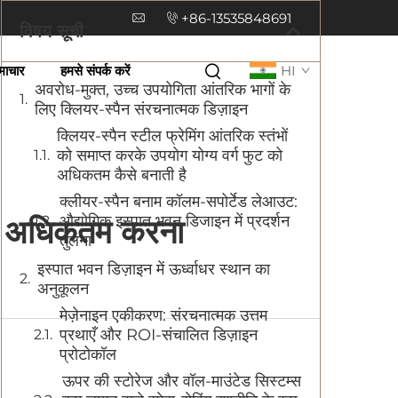
+86-13535848691
विषय सूची
माचार
हमसे संपर्क करें
HI
अवरोध-मुक्त, उच्च उपयोगिता आंतरिक भागों के
लिए क्लियर-स्पैन संरचनात्मक डिज़ाइन
क्लियर-स्पैन स्टील फ्रेमिंग आंतरिक स्तंभों
को समाप्त करके उपयोग योग्य वर्ग फुट को
अधिकतम कैसे बनाती है
क्लीयर-स्पैन बनाम कॉलम-सपोर्टेड लेआउट:
औद्योगिक इस्पात भवन डिजाइन में प्रदर्शन
को अधिकतम करना
तुलना
इस्पात भवन डिज़ाइन में ऊर्ध्वाधर स्थान का
अनुकूलन
मेज़ेनाइन एकीकरण: संरचनात्मक उत्तम
प्रथाएँ और ROI-संचालित डिज़ाइन
प्रोटोकॉल
ऊपर की स्टोरेज और वॉल-माउंटेड सिस्टम्स