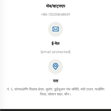
मोब/व्हाट्सएप
+86-13535848691
ई-मेल
[email protected]
पता
नं. 5, चांगयाओगैंग विकास क्षेत्र, लुतांग, डुईचुआन गांव समिति, यांघे टाउन, गाओमिंग
जिला, फोशान शहर, चीन।