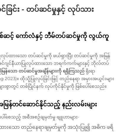
င်း - တပ်ဆင်မှုနှင့် လုပ်သား
့် ကော်လံနှင့် ဘီမ်တပ်ဆင်မှုကို လွယ်ကူ
်ထားသော တပ်ဆင်မှုကို ဖယ်ရှားပြီး တပ်ဆင်မှုကို အမြန်
င်ဂျင်နီယာပြုလုပ်ထားသော ဘရက်ကက်များနှင့် ဘိုလ်တပ်
ုမြန်သော တပ်ဆင်မှုအချိန်များကို ရရှိကြသည်
ရိုးရာ
ng 2023)။ ထိုသို့ပြုလုပ်ခြင်းဖြင့် တည်နေရာ အမှားအယွင်းများ
ားစွာတွင် တစ်ပြိုင်နက် လုပ်ကိုင်နိုင်မှုကို ဖြစ်ပေါ်စေသည်။
ဘဲ အမြန်တင်ဆောင်နိုင်သည့် နည်းလမ်းများ
ြစ်ပေါ်စေသည့် အစီအစဉ်ချမှတ်မှု ဗျူဟာများ-
ထားသော တည်နေရာချမှတ်မှုကို အသုံးပြု၍ အဓိက ဖရိ