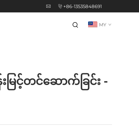
+86-13535848691
MY
မြင့်တင်ဆောက်ခြင်း -