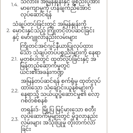
သလား။ အမြန်နှုန်းနှင့် ဖွဲ့စည်းပုံအား
မာကျောမှုကို ဟန်ချက်ညီအောင်
လုပ်ဆောင်ရန်
သံချပ်တပ်ခြင်းတွင် အမြန်နှုန်းကို
မောင်းနှင်သည့် ကြိုတင်တပ်ဆင်ခြင်း
နှင့် မော်ဂျူလာနည်းလမ်းများ
ကြိုတင်အင်ဂျင်နီယာပြုလုပ်ထား
သော သံချပ်တပ်ပစ္စည်းများကို နေရာ
မှတစ်ပါးတွင် ထုတ်လုပ်ခြင်းနှင့် အ
မြန်တည်ဆောက်မှုတွင်
ယင်း၏အခန်းကဏ္ဍ
အမြန်တပ်ဆင်ရန် စက်ရုံမှ ထုတ်လုပ်
ထားသော သံချောင်းယူနစ်များကို
နေရာသို့ သယ်ယူပို့ဆောင်မှု၏ လော့
ဂစ်တစ်စနစ်
တရန်းဒ်- မြို့ပြ မြင့်မားသော စတီး
လုပ်ဆောက်မှုများတွင် မိုဒူလာနည်း
လမ်းများ အသုံးပြုမှု တိုးတက်လာ
ခြင်း