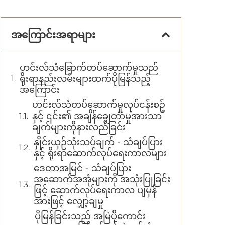
အကြောင်းအရာများ
ဟင်းလ်သံခြောက်တပ်ဆောက်မှုသည်
ရိုးရာနည်းလမ်းများထက်ပိုမြန်သည့်
အကြောင်း
ဟင်းလ်သံတပ်ဆောက်မှုလုပ်ငန်းစဥ်
နှင့် ၎င်း၏ အချိန်ချွေတာမှုအားသာ
ချက်များကိုနားလည်ခြင်း
နှိုင်းယှဉ်သုံးသပ်ချက် - သံချပ်ပြား
နှင့် ရိုးရာဆောက်လုပ်ရေးကာလများ
ဒေတာအမြင် - သံချပ်ပြား
အဆောက်အအုံများကို အသုံးပြုခြင်း
ဖြင့် ဆောက်လုပ်ရေးကာလ ပျမှန်
အားဖြင့် လျှော့ချမှု
ပိုမြန်ခြင်းသည် အမြဲပိုကောင်း