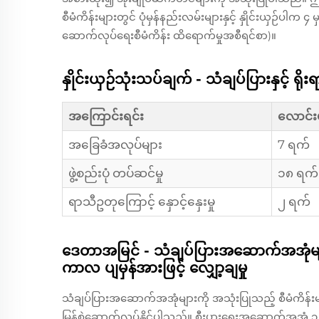
စီမံကိန်းများတွင် ပုံမှန်နည်းလမ်းများနှင့် နှိုင်းယှဉ်ပါက
ဆောက်လုပ်ရေးစီမံကိန်း ထိရောက်မှုအစီရင်စာ)။
နှိုင်းယှဉ်သုံးသပ်ချက် - သံချပ်ပြားနှင့်
အကြောင်းရင်း
လောင်းပု
အခြေခံအလုပ်များ
7 ရက်
ဖွဲ့စည်းပုံ တပ်ဆင်မှု
၁၈ ရက်
ရာသီဥတုကြောင့် နှောင့်နှေးမှု
၂ ရက်
ဒေတာအမြင် - သံချပ်ပြားအဆောက်အအုံများ
ကာလ ပျမှန်အားဖြင့် လျှော့ချမှု
သံချပ်ပြားအဆောက်အအုံများကို အသုံးပြုသည့် စီမံကိန်းမ
မြန်စွဲဆောက်လုပ်နိုင်ပါသည်။ စီးပွားရေးအဆောက်အအုံ ၁