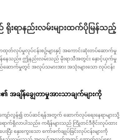
ိုးရာနည်းလမ်းများထက်ပိုမြန်သည့်
လုပ်မှုလုပ်ငန်းစဥ်များနှင့် အကောင်းဆုံးတပ်ဆောက်မှု
ွန်နေသည်။ ဤနည်းလမ်းသည် မိုးရာသီအတွင်း နှောင့်ယှက်မှု
တည်ဆောက်မှုတွင် အလုပ်သမားအား အသုံးများသော လုပ်ငန်း
်း၏ အချိန်ချွေတာမှုအားသာချက်များကို
ျော်လွန်၍ တပ်ဆင်ရန်အတွက် ဆောက်လုပ်ရေးနေရာများသို့
ရောက်ရှိလာပါသည်။ ကရိန်များသည် ကြိုတင်ဒီဇိုင်းလုပ်ထား
်ပေးပြီး နှေးကွေးသော ကော်ဖက်ချုပ်ခြင်းလုပ်ငန်းများကို
သည်။ ဤနည်းလမ်းသည် အလယ်အလတ်အဆင့် ဆောက်လုပ်ရေး