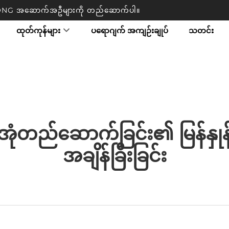
TRONG အဆောက်အဦများကို တည်ဆောက်ပါ။
ထုတ်ကုန်များ
ပရောဂျက် အကျဉ်းချုပ်
သတင်း
တည်ဆောက်ခြင်း၏ မြန်နှုန်း
အချိန်ခြီးခြင်း