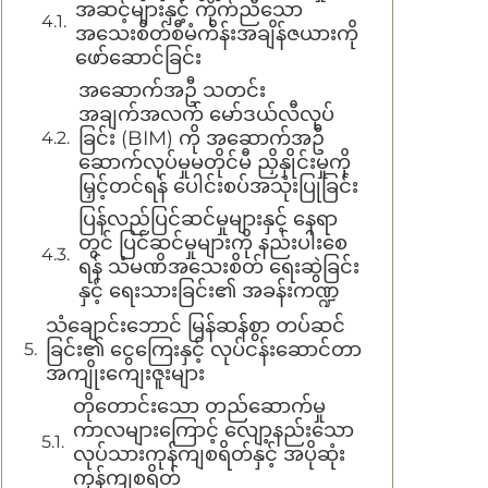
အဆင့်များနှင့် ကိုက်ညီသော
အသေးစိတ်စီမံကိန်းအချိန်ဇယားကို
ဖော်ဆောင်ခြင်း
အဆောက်အဦ သတင်း
အချက်အလက် မော်ဒယ်လီလုပ်
ခြင်း (BIM) ကို အဆောက်အဦ
ဆောက်လုပ်မှုမတိုင်မီ ညှိနှိုင်းမှုကို
မြှင့်တင်ရန် ပေါင်းစပ်အသုံးပြုခြင်း
ပြန်လည်ပြင်ဆင်မှုများနှင့် နေရာ
တွင် ပြင်ဆင်မှုများကို နည်းပါးစေ
ရန် သံမဏိအသေးစိတ် ရေးဆွဲခြင်း
နှင့် ရေးသားခြင်း၏ အခန်းကဏ္ဍ
သံချောင်းဘောင် မြန်ဆန်စွာ တပ်ဆင်
ခြင်း၏ ငွေကြေးနှင့် လုပ်ငန်းဆောင်တာ
အကျိုးကျေးဇူးများ
တိုတောင်းသော တည်ဆောက်မှု
ကာလများကြောင့် လျော့နည်းသော
လုပ်သားကုန်ကျစရိတ်နှင့် အပိုဆုံး
ကုန်ကျစရိတ်