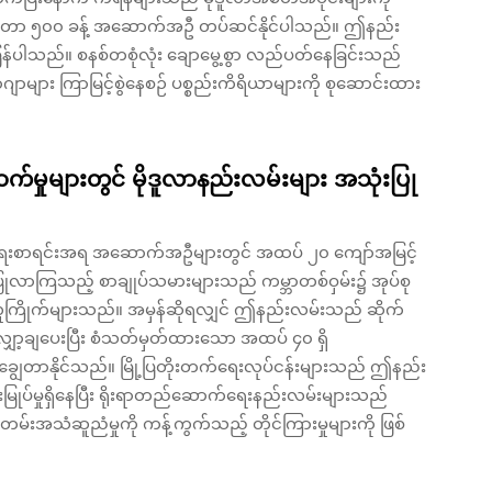
်းမီတာ ၅၀၀ ခန့် အဆောက်အဦ တပ်ဆင်နိုင်ပါသည်။ ဤနည်း
န်ပါသည်။ စနစ်တစုံလုံး ချောမွေ့စွာ လည်ပတ်နေခြင်းသည်
ျာများ ကြာမြင့်စွဲနေစဉ် ပစ္စည်းကိရိယာများကို စုဆောင်းထား
က်မှုများတွင် မိုဒူလာနည်းလမ်းများ အသုံးပြု
က်ရေးစာရင်းအရ အဆောက်အဦများတွင် အထပ် ၂၀ ကျော်အမြင့်
းပြုလာကြသည့် စာချုပ်သမားများသည် ကမ္ဘာတစ်ဝှမ်း၌ အုပ်စု
 လူကြိုက်များသည်။ အမှန်ဆိုရလျှင် ဤနည်းလမ်းသည် ဆိုက်
ော့ချပေးပြီး စံသတ်မှတ်ထားသော အထပ် ၄၀ ရှိ
ာနိုင်သည်။ မြို့ပြတိုးတက်ရေးလုပ်ငန်းများသည် ဤနည်း
ြုပ်မှုရှိနေပြီး ရိုးရာတည်ဆောက်ရေးနည်းလမ်းများသည်
ြဲတမ်းအသံဆူညံမှုကို ကန့်ကွက်သည့် တိုင်ကြားမှုများကို ဖြစ်