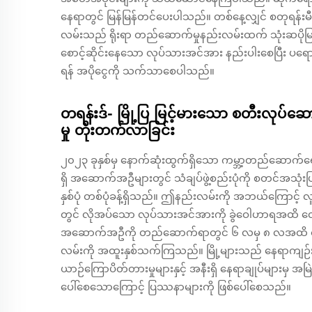
နေရာတွင် မြန်မြန်တင်ပေးပါသည်။ တစ်နေ့လျှင် စတုရန
လမ်းသည် ရိုးရာ တည်ဆောက်မှုနည်းလမ်းထက် သုံးဆပိုမြ
စောင့်ဆိုင်းနေသော လုပ်သားအင်အား နည်းပါးစေပြီး ပရောဂ
ရန် အပိုငွေကို သက်သာစေပါသည်။
တရန်းဒ်- မြို့ပြ မြင့်မားသော စတီးလုပ်ဆော
မှု တိုးတက်လာခြင်း
၂၀၂၃ ခုနှစ်မှ နောက်ဆုံးထွက်ရှိသော ကမ္ဘာ့တည်ဆော
ရှိ အဆောက်အဦများတွင် သံချပ်ဖွဲ့စည်းပုံကို စတင်အသုံ
နှစ်ပုံ တစ်ပုံခန့်ရှိသည်။ ဤနည်းလမ်းကို အဘယ်ကြောင့်
တွင် လိုအပ်သော လုပ်သားအင်အားကို ခွဲဝေါဟာရအထိ လျှ
အဆောက်အဦကို တည်ဆောက်ရာတွင် ၆ လမှ ၈ လအထိ ချွေတ
လမ်းကို အထူးနှစ်သက်ကြသည်။ မြို့များသည် နေရာကျဉ်းမ
ယာဉ်ကြောပိတ်တားမှုများနှင့် အနီးရှိ နေရာချုပ်များမှ အမ
ပေါ်စေသောကြောင့် ပြဿနာများကို ဖြစ်ပေါ်စေသည်။