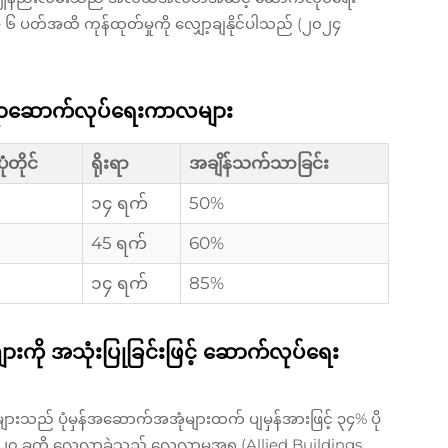
 ၄ မှ ၆ ပတ်အထိ ကုန်ထုတ်မှုကို လျှော့ချနိုင်ပါသည် (၂၀၂၄
 ရိုးရာဆောက်လုပ်ရေးကာလများ
ံတိုင်
ရိုးရာ
အချိန်သက်သာခြင်း
၁၄ ရက်
50%
45 ရက်
60%
၁၄ ရက်
85%
ကို အသုံးပြုခြင်းဖြင့် ဆောက်လုပ်ရေး
ျားသည် ပုံမှန်အဆောက်အအုံများထက် ပျမှန်အားဖြင့် ၃၄% ပို
၂၇ ခုကို လေ့လာခဲ့သည့် လေ့လာမှုအရ (Allied Buildings,