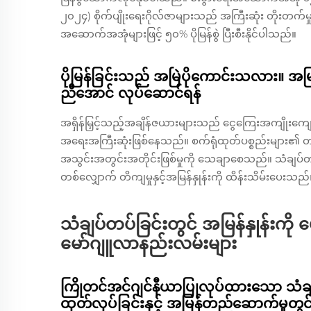
၂၀၂၄) စိုက်ပျိုးရေးဂိုလ်ဇာများသည် အကြီးဆုံး တိုးတက်
အဆောက်အအုံများဖြင့် ၅၀% ပိုမြန်စွဲ ပြီးစီးနိုင်ပါသည်။
ပိုမြန်ခြင်းသည် အမြဲပိုကောင်းသလား။ အမြန်နှ
ညီအောင် လုပ်ဆောင်ရန်
အရှိန်မြှင့်သည့်အချိန်ဇယားများသည် ငွေကြေးအကျိုးကျ
အရေးအကြီးဆုံးဖြစ်နေသည်။ စက်ရုံထုတ်ပစ္စည်းများ၏ တတိယ
အသွင်းအတွင်းအတိုင်းဖြစ်မှုကို သေချာစေသည်။ သံချပ
တစ်လျှောက် တိကျမှုနှင့်အမြန်နှုန်းကို ထိန်းသိမ်းပေးသည်
သံချပ်တပ်ခြင်းတွင် အမြန်နှုန်းကို 
မော်ဂျူလာနည်းလမ်းများ
ကြိုတင်အင်ဂျင်နီယာပြုလုပ်ထားသော သံချပ
ထုတ်လုပ်ခြင်းနှင့် အမြန်တည်ဆောက်မှုတ