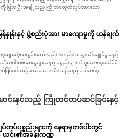
မှုကို ပြသပြီး အချို့သည် ကြိုတင်ထုတ်လုပ်ထားသော
ုန်းနှင့် ဖွဲ့စည်းပုံအား မာကျောမှုကို ဟန်ချက်
ေးဇူးများကိုပေးစွမ်းသော်လည်း အရည်အသွေးထိန်းချုပ်မှုသည်
ပါးစစ်ဆေးမှုများသည် ပစ္စည်းများကို ပို့ဆောင်မှုမတိုင်မီ
်တပ်ခြင်း၏ သင့်တော်သောအစီအစဉ်သည် တပ်ဆင်မှု
။
မောင်းနှင်သည့် ကြိုတင်တပ်ဆင်ခြင်းနှင့်
်တပ်ပစ္စည်းများကို နေရာမှတစ်ပါးတွင်
ွင် ယင်း၏အခန်းကဏ္ဍ