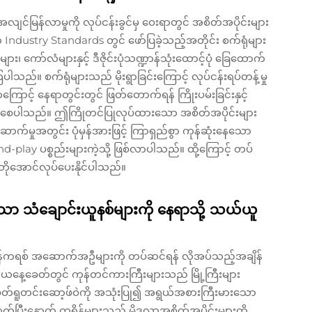
လျင်မြန်လာမှုကို လုပ်ငန်းခွင်မှ ဝေးရာတွင် အစိတ်အပိုင်းများ
က Industry Standards တွင် ဖော်ပြခဲ့သည့်အတိုင်း စက်ရုံများ
ကော်လံများနှင့် ဒီဇိုင်းပုံသဏ္ဍာန်သုံးထောင့်ပုံ ခြေထောက်
ည်။ စက်ရုံများသည် မိုးရွာခြင်းကြောင့် လုပ်ငန်းရပ်တန့်မှု
ကြောင့် နေရာတွင်းတွင် ဖြတ်တောက်ရန် ကြိုးပမ်းခြင်းနှင့်
 လျော့ကျစေပါသည်။ ဤကြိုတင်ပြုလုပ်ထားသော အစိတ်အပိုင်းများ
ှုအတွင်း ပုံမှန်အားဖြင့် ကြာရှည်စွာ ကုန်ဆုံးနေသော
d-play ပစ္စည်းများကဲ့သို့ ဖြစ်လာပါသည်။ ထို့ကြောင့် တပ်
့် တိုအောင်လုပ်ပေးနိုင်ပါသည်။
ာ သံချောင်းယူနစ်များကို နေရာသို့ သယ်ယူ
ွန်ကရစ် အဆောက်အဦများကို တပ်ဆင်ရန် လိုအပ်သည့်အချိန်
နေ့ခေတ်တွင် ကုန်တင်ကားကြီးများသည် မြို့ကြီးများ
စမတ်ရူတင်းဆော့ဖ်ဝဲကို အသုံးပြု၍ အရွယ်အစားကြီးမားသော
ပြီးနောက် ကရိန်များသည် မိုဒူလာအစိတ်အပိုင်းများကို