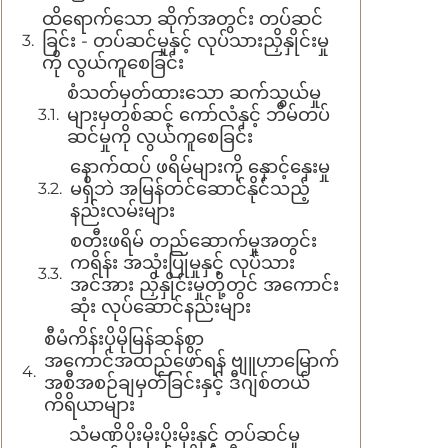
ထိရောက်သော ဆိုက်အတွင်း တပ်ဆင်
ခြင်း - တပ်ဆင်မှုနှင့် လုပ်သားညှိနှိုင်းမှု
ကို လွယ်ကူစေခြင်း
စံသတ်မှတ်ထားသော ဆက်သွယ်မှု
များမှတစ်ဆင့် ကော်လံနှင့် ဘီမ်တပ်
ဆင်မှုကို လွယ်ကူစေခြင်း
နောက်ထပ် ဖရိမ်များကို နှောင့်နှေးမှု
မရှိဘဲ အမြန်တင်ဆောင်နိုင်သည့်
နည်းလမ်းများ
စတီးဖရိမ် တည်ဆောက်မှုအတွင်း
ကရိန်း အသုံးပြုမှုနှင့် လုပ်သား
အင်အား ညှိနှိုင်းမှုတို့တွင် အကောင်း
ဆုံး လုပ်ဆောင်နည်းများ
စီမံကိန်းပိုမိုမြန်ဆန်စွာ
အကောင်အထည်ဖော်ရန် ဗျူဟာမြောက်
အစီအစဉ်ချမှတ်ခြင်းနှင့် ဒီဂျစ်တယ်
ကိရိယာများ
သံမဏိပိုးမိုးပိုးမိုးနှင့် တပ်ဆင်မှု