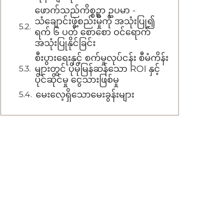
ဖောက်သည်ကိစ္စဥ္စာ ဥပမာ -
သံချောင်းဖွဲ့စည်းမှုကို အသုံးပြု၍
ရက် ၆ ပတ် စောစော ဝင်ရောက်
အသုံးပြုနိုင်ခြင်း
စီးပွားရေးနှင့် စက်မှုလုပ်ငန်း စီမံကိန်း
များတွင် ပိုမိုမြန်ဆန်သော ROI နှင့်
ပိုင်ဆိုင်မှု ငွေသားဖြစ်မှု
မေးလေ့ရှိသောမေးခွန်းများ