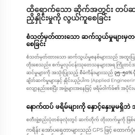
ထိရောက်သော ဆိုက်အတွင်း တပ်ဆင်ခြ
ညှိနှိုင်းမှုကို လွယ်ကူစေခြင်း
စံသတ်မှတ်ထားသော ဆက်သွယ်မှုများမှတစ်ဆင
စေခြင်း
စံသတ်မှတ်ထားသော ဆက်သွယ်မှုစနစ်များသည် အထူးပြုလုပ
တိုးစေသည်။ စက်မှုလုပ်ငန်းသုတေသနများအရ ကြိုတင်အ
ဆင်မှုများကို အသုံးပြုသည့် စီမံကိန်းများသည်
၃၅–၅၀% ပိ
ချိတ်ဆက်မှုများနှင့် နှိုင်းယှဉ်ပါက (Applied Engineeri
လျော့နည်းစေပြီး အဖွဲ့များအနေဖြင့် ဖရိမ်ဝါက်ခ်၏ အပိုင်းမျ
နောက်ထပ် ဖရိမ်များကို နှောင့်နှေးမှုမရှိ
စတီးဖွဲ့စည်းပုံတစ်ခုလုံးတွင် ဆက်တိုက် တိုးတက်မှုကို ဖ
ကရိန်း အော်ပရေတာများသည် GPS ဖြင့် ထောက်ပံ့