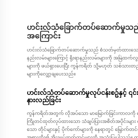
ဟင်းလ်သံခြောက်တပ်ဆောက်မှုသည် ရ
အကြောင်း
ဟင်းလ်သံခြောက်တပ်ဆောက်မှုသည် စံသတ်မှတ်ထားသောထုတ်
နည်းလမ်းများကြောင့် ရိုးရာနည်းလမ်းများကို အမြဲထက်လ
များကို ဖယ်ရှားပေးပြီး ကွန်ကရိတ် သို့မဟုတ် သစ်သား
များကိုလျှော့ချပေးသည်။
ဟင်းလ်သံတပ်ဆောက်မှုလုပ်ငန်းစဥ်နှင့် ၎င
နားလည်ခြင်း
ကွန်ကရိတ်အတွက် လိုအပ်သော မာမြောက်ခြင်းကာလကို က
ကြိုတင်ထုတ်လုပ်ထားသော သံချပ်ပြားအစိတ်အပိုင်းများ 
သော တိုင်များနှင့် ပိုက်ကော်များကို နေရာတွင် မြှောက်တင
အစားထိုး၍ အိုးချုပ်ဆက်တင်များကို အသုံးပြုပါ