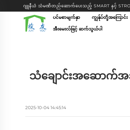
ဂျူနီယံ သံမဏိတည်ဆောက်ပေးသည့် SMART နှင့် S
ပင်မစာမျက်နှာ
ကျွန်ုပ်တို့အကြောင်း
အီးမေးလ်ဖြင့် ဆက်သွယ်ပါ
သံချောင်းအဆောက်အအုံ
2025-10-04 14:45:14