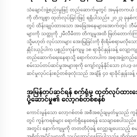
သံချောင်းဖွဲ့စည်းမှုဖြင့် တည်ဆောက်မှုတွင် အမှန်တကယ် အ
ကို တိကျစွာ ထုတ်လုပ်ခြင်းဖြင့် ရရှိပါသည်။ ၂၀၂၃ ခုနှစ်
တွင် ထိန်းချုပ်ထားသော အခြေအနေများအောက်တွင် ဘီမ်များ၊ 
များကို သတ္တုကို ၂မီလီမီတာ တိကျမှုအထိ ဖြတ်တောက်ကြပါသ
သို့မဟုတ် လုပ်သားများ အေးမြခြင်းကို စိုးရိမ်စရာမလိုသော
နှိုင်းယှဉ်ပါက ပစ္စည်းကုန်ကျမှု ၁၈ ရာခိုင်နှုန်းခန့်
တည်ဆောက်ရေးနေရာသို့ ရောက်လာပါက အစုအဖွဲ့တည်ဆောက်မ
စမ်းသပ်တပ်ဆင်မှုအများစုကို ကျော်လွန်နိုင်သော plug-an
ဆင်မှုလုပ်ငန်းစဉ်တစ်ခုလုံးသည် အချိန် ၄၀ ရာခိုင်နှုန်းခန
အမြန်တပ်ဆင်ရန် စက်ရုံမှ ထုတ်လုပ်ထားသေ
ပို့ဆောင်မှု၏ လော့ဂစ်တစ်စနစ်
ကောင်းမွန်သော လော့ဂစ်တစ် အစီအစဉ်ချမှတ်မှုသည် က
တွင် ကွန်ကရစ်များ ရောက်ရှိနေစေရန် သေချာစေပါသည်။ ယ
အတွင်း နောက်ကျမှုကို တတတိပုံခန့် လျှော့ချပေးသည့် 
အစိတ်အပိုင်းများကို သယ်ဆောင်နေကြပါသည်။ ဆိုက်ရောက်