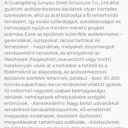
A Guangdong Junyou Steel Structure Co., Ltd által
gyártott acélszerkezetes épületek olyan komplex
szerkezetek, ahol az acél biztosítja a fő teherhordó
rendszert, így kiváló szilárdságot, sokoldalúságot és
tartósságot nyújtva minden méretű projekt
számára. Ezek az épületek különféle acélelemeket –
gerendákat, oszlopokat, rácsos tartókat és
lemezeket – használnak, melyeket összehangolt
rendszerként terveztek, és amelyeknél az
illesztések (hegesztett, csavarozott vagy rivott)
hatékonyan viszik át a terhelést a tetőről és a
födémekről az alapozásig. Az acélszerkezetes
épületek sokfélék lehetnek, például: - Ipari: 50-200
tonnás kapacitású darus rendszerrel ellátott gyárak,
10 méternél nagyobb szabad belmagasságú
raktárak, nehézgépek elhelyezésére szolgáló
erőművek. - Kereskedelmi: Nagy belső udvarokkal
rendelkező bevásárlóközpontok, 40 emeletnél
magasabb irodaházak, összetett építészeti
megoldásokat tartalmazó szállodák. - Középületek: