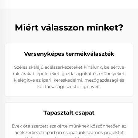
Miért válasszon minket?
Versenyképes termékválaszték
Széles skálájú acélszerkezeteket kínálunk, beleértve
raktárakat, épületeket, gazdaságokat és műhelyeket,
kielégítve az ipari, kereskedelmi, mezőgazdasági és
köztársasági szektor igényeit.
Tapasztalt csapat
Évek óta szerzett szakértelmünknek köszönhetően az
acélszerkezeti iparban csapatunk számos projektet