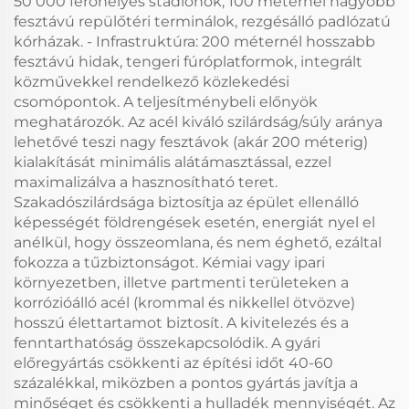
50 000 férőhelyes stadionok, 100 méternél nagyobb
fesztávú repülőtéri terminálok, rezgésálló padlózatú
kórházak. - Infrastruktúra: 200 méternél hosszabb
fesztávú hidak, tengeri fúróplatformok, integrált
közművekkel rendelkező közlekedési
csomópontok. A teljesítménybeli előnyök
meghatározók. Az acél kiváló szilárdság/súly aránya
lehetővé teszi nagy fesztávok (akár 200 méterig)
kialakítását minimális alátámasztással, ezzel
maximalizálva a hasznosítható teret.
Szakadószilárdsága biztosítja az épület ellenálló
képességét földrengések esetén, energiát nyel el
anélkül, hogy összeomlana, és nem éghető, ezáltal
fokozza a tűzbiztonságot. Kémiai vagy ipari
környezetben, illetve partmenti területeken a
korrózióálló acél (krommal és nikkellel ötvözve)
hosszú élettartamot biztosít. A kivitelezés és a
fenntarthatóság összekapcsolódik. A gyári
előregyártás csökkenti az építési időt 40-60
százalékkal, miközben a pontos gyártás javítja a
minőséget és csökkenti a hulladék mennyiségét. Az