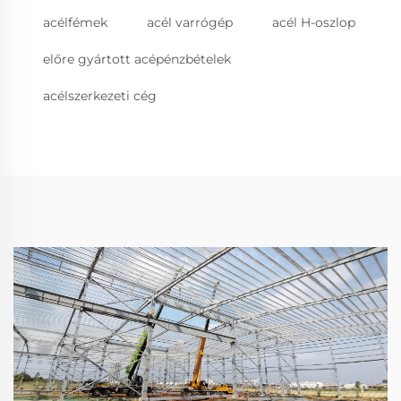
acélfémek
acél varrógép
acél H-oszlop
előre gyártott acépénzbételek
acélszerkezeti cég