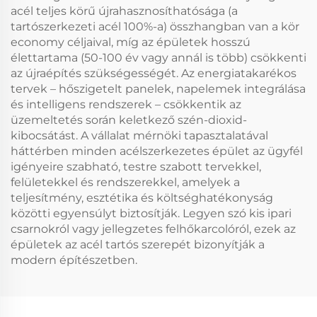
acél teljes körű újrahasznosíthatósága (a
tartószerkezeti acél 100%-a) összhangban van a kör
economy céljaival, míg az épületek hosszú
élettartama (50-100 év vagy annál is több) csökkenti
az újraépítés szükségességét. Az energiatakarékos
tervek – hőszigetelt panelek, napelemek integrálása
és intelligens rendszerek – csökkentik az
üzemeltetés során keletkező szén-dioxid-
kibocsátást. A vállalat mérnöki tapasztalatával
háttérben minden acélszerkezetes épület az ügyfél
igényeire szabható, testre szabott tervekkel,
felületekkel és rendszerekkel, amelyek a
teljesítmény, esztétika és költséghatékonyság
közötti egyensúlyt biztosítják. Legyen szó kis ipari
csarnokról vagy jellegzetes felhőkarcolóról, ezek az
épületek az acél tartós szerepét bizonyítják a
modern építészetben.