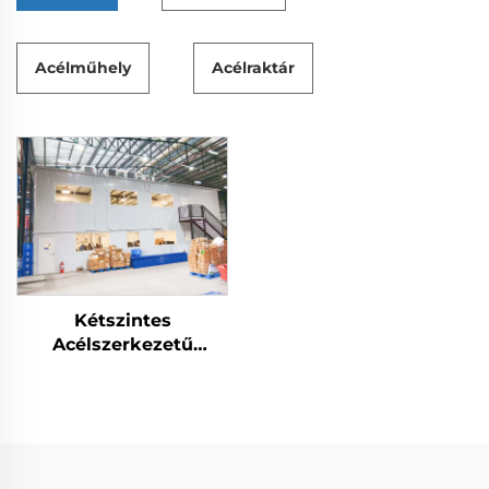
Acélműhely
Acélraktár
Kétszintes
Acélszerkezetű
Előregyártott Ház
Irodaházként