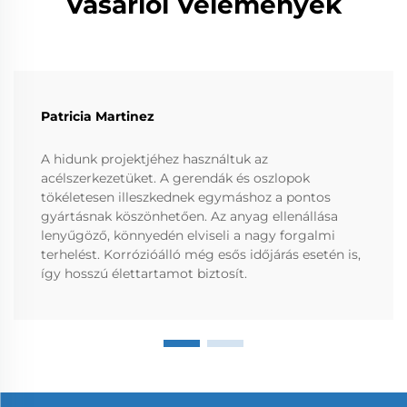
Vásárlói Vélemények
Patricia Martinez
A hidunk projektjéhez használtuk az
acélszerkezetüket. A gerendák és oszlopok
tökéletesen illeszkednek egymáshoz a pontos
gyártásnak köszönhetően. Az anyag ellenállása
lenyűgöző, könnyedén elviseli a nagy forgalmi
terhelést. Korrózióálló még esős időjárás esetén is,
így hosszú élettartamot biztosít.