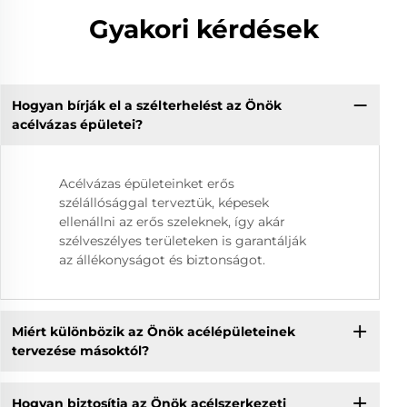
Gyakori kérdések
Hogyan bírják el a szélterhelést az Önök
acélvázas épületei?
Acélvázas épületeinket erős
szélállósággal terveztük, képesek
ellenállni az erős szeleknek, így akár
szélveszélyes területeken is garantálják
az állékonyságot és biztonságot.
Miért különbözik az Önök acélépületeinek
tervezése másoktól?
Hogyan biztosítja az Önök acélszerkezeti