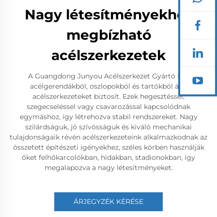
Nagy létesítményekhez
megbízható
acélszerkezetek
A Guangdong Junyou Acélszerkezet Gyártó Kft.
acélgerendákból, oszlopokból és tartókból álló
acélszerkezeteket biztosít. Ezek hegesztéssel,
szegecseléssel vagy csavarozással kapcsolódnak
egymáshoz, így létrehozva stabil rendszereket. Nagy
szilárdságuk, jó szívósságuk és kiváló mechanikai
tulajdonságaik révén acélszerkezeteink alkalmazkodnak az
összetett építészeti igényekhez, széles körben használják
őket felhőkarcolókban, hidakban, stadionokban, így
megalapozva a nagy létesítményeket.
ÁRJEGYZÉK KÉRÉSE