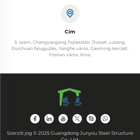
Cím
5. szám, Changyaogang Fejlesztési Övezet, Lutang,
Duichuan falugyűlés, Yanghe város, Gaoming kerület,
Foshan város, Kína.
Szerzői jog © 2025 Guangdong Junyou Steel Structure
Co., Ltd.