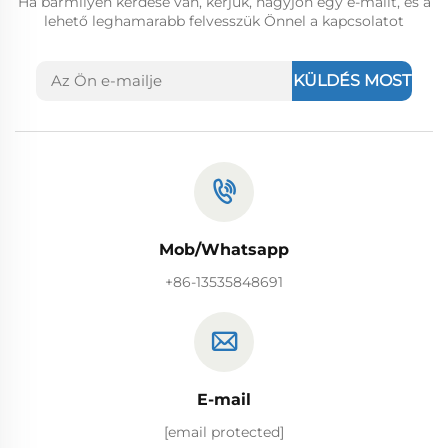
Ha bármilyen kérdése van, kérjük, hagyjon egy e-mailt, és a
lehető leghamarabb felvesszük Önnel a kapcsolatot
KÜLDÉS MOST
Mob/Whatsapp
+86-13535848691
E-mail
[email protected]