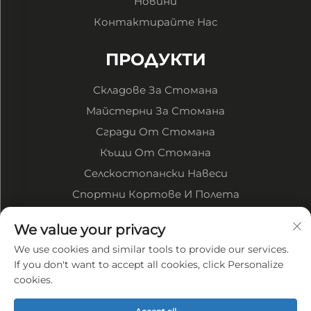
Новини
Контактирайте Нас
ПРОДУКТИ
Складове За Стомана
Майстерни За Стомана
Сгради От Стомана
Къщи От Стомана
Селскостопански Навеси
Спортни Кортове И Полета
We value your privacy
За компанията
We use cookies and similar tools to provide our services.
Фирмен профил
If you don't want to accept all cookies, click Personalize
cookies.
Фабрично представяне
Преимуществата ни