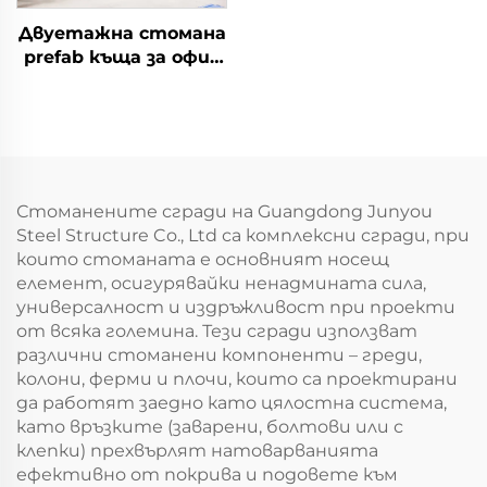
Двуетажна стомана
prefab къща за офис
сграда
Стоманените сгради на Guangdong Junyou
Steel Structure Co., Ltd са комплексни сгради, при
които стоманата е основният носещ
елемент, осигурявайки ненадмината сила,
универсалност и издръжливост при проекти
от всяка големина. Тези сгради използват
различни стоманени компоненти – греди,
колони, ферми и плочи, които са проектирани
да работят заедно като цялостна система,
като връзките (заварени, болтови или с
клепки) прехвърлят натоварванията
ефективно от покрива и подовете към