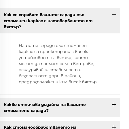
Как се справят вашите сгради със
стоманен каркас с натоварването от
вятър?
Нашите сгради със стоманен
каркас са проектирани с висока
устойчивост на вятър, които
могат да поемат силни ветрове,
осигурявайки стабилност и
безопасност дори в райони,
предразположени към висок вятър.
Какво отличава дизайна на вашите
стоманени сгради?
Как стоманообработването на