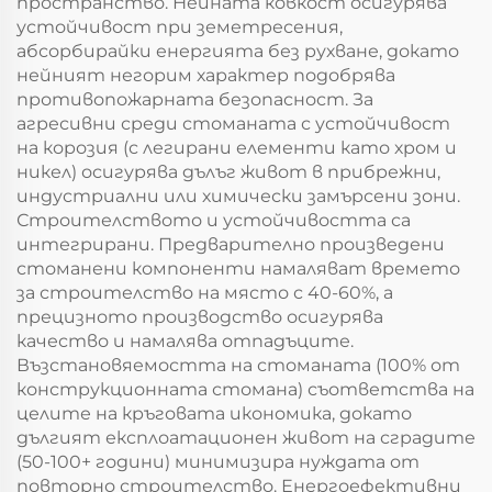
пространство. Нейната ковкост осигурява
устойчивост при земетресения,
абсорбирайки енергията без рухване, докато
нейният негорим характер подобрява
противопожарната безопасност. За
агресивни среди стоманата с устойчивост
на корозия (с легирани елементи като хром и
никел) осигурява дълъг живот в прибрежни,
индустриални или химически замърсени зони.
Строителството и устойчивостта са
интегрирани. Предварително произведени
стоманени компоненти намаляват времето
за строителство на място с 40-60%, а
прецизното производство осигурява
качество и намалява отпадъците.
Възстановяемостта на стоманата (100% от
конструкционната стомана) съответства на
целите на кръговата икономика, докато
дългият експлоатационен живот на сградите
(50-100+ години) минимизира нуждата от
повторно строителство. Енергоефективни