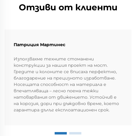
Отзиви от клиенти
Патриция Мартинес
Използвахме техните стоманени
конструкции за нашия проект на мост.
Гредите и колоните се вписаха перфектно,
благодарение на прецизното изработване.
Носещата способност на материала е
впечатляваща – лесно поема тежки
натоварвания от движението. Устойчив е
на корозия, дори при дъждовно време, което
гарантира дълъг експлоатационен срок.