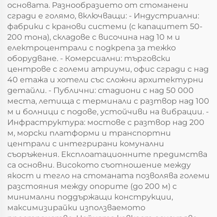
основата. Разнообразието от стоманени
сгради е голямо, включващи: - Индустриални:
фабрики с кранови системи (с капацитет 50-
200 тона), складове с височина над 10 м и
електроцентрали с подкрепа за тежко
оборудване. - Комерсиални: търговски
центрове с големи атриуми, офис сгради с над
40 етажа и хотели със сложни архитектурни
детайли. - Публични: стадиони с над 50 000
места, летища с терминали с разтвор над 100
м и болници с подове, устойчиви на вибрации. -
Инфраструктура: мостове с разтвор над 200
м, морски платформи и транспортни
централи с интегрирани комунални
съоръжения. Експлоатационните предимства
са основни. Високото съотношение между
якост и тегло на стоманата позволява големи
разстояния между опорите (до 200 м) с
минимални поддържащи конструкции,
максимизирайки използваемото