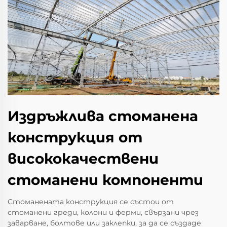
Издръжлива стоманена
конструкция от
висококачествени
стоманени компоненти
Стоманената конструкция се състои от
стоманени греди, колони и ферми, свързани чрез
заварване, болтове или заклепки, за да се създаде