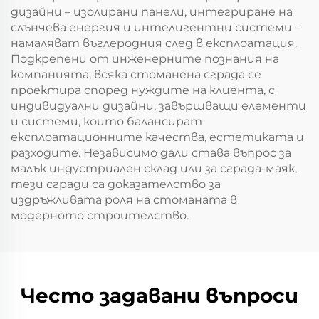
дизайни – изолирани панели, интегриране на
слънчева енергия и интелигентни системи –
намаляват въглеродния след в експлоатация.
Подкрепени от инженерните познания на
компанията, всяка стоманена сграда се
проектира според нуждите на клиента, с
индивидуални дизайни, завършващи елементи
и системи, които балансират
експлоатационните качества, естетиката и
разходите. Независимо дали става въпрос за
малък индустриален склад или за сграда-маяк,
тези сгради са доказателство за
издръжливата роля на стоманата в
модерното строителство.
Често задавани въпроси