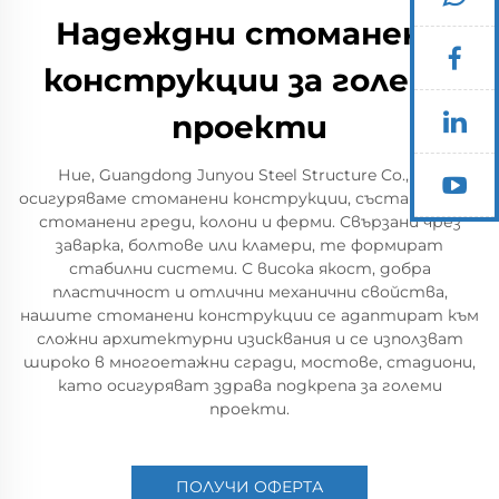
Надеждни стоманени
конструкции за големи
проекти
Ние, Guangdong Junyou Steel Structure Co., Ltd,
осигуряваме стоманени конструкции, съставени от
стоманени греди, колони и ферми. Свързани чрез
заварка, болтове или кламери, те формират
стабилни системи. С висока якост, добра
пластичност и отлични механични свойства,
нашите стоманени конструкции се адаптират към
сложни архитектурни изисквания и се използват
широко в многоетажни сгради, мостове, стадиони,
като осигуряват здрава подкрепа за големи
проекти.
ПОЛУЧИ ОФЕРТА