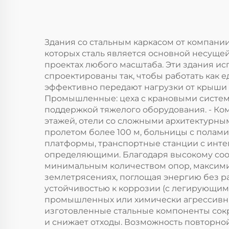
Здания со стальным каркасом от компании 
которых сталь является основной несуще
проектах любого масштаба. Эти здания и
спроектированы так, чтобы работать как 
эффективно передают нагрузки от крыши и
Промышленные: цеха с крановыми системам
поддержкой тяжелого оборудования. - Ко
этажей, отели со сложными архитектурны
пролетом более 100 м, больницы с полами
платформы, транспортные станции с ин
определяющими. Благодаря высокому соот
минимальным количеством опор, максимиз
землетрясениях, поглощая энергию без ра
устойчивостью к коррозии (с легирующими
промышленных или химически агрессивных
изготовленные стальные компоненты сокра
и снижает отходы. Возможность повторной