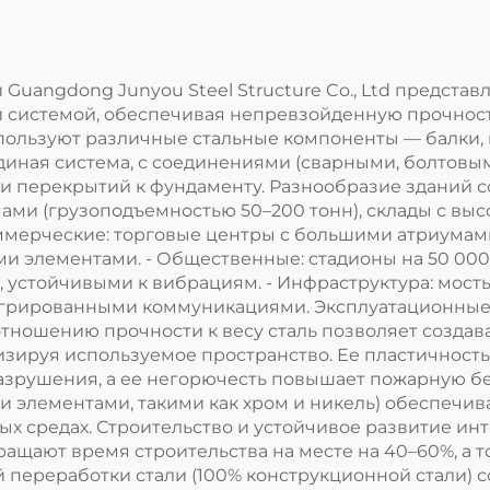
Guangdong Junyou Steel Structure Co., Ltd предста
й системой, обеспечивая непревзойденную прочность
спользуют различные стальные компоненты — балки,
единая система, с соединениями (сварными, болтовы
 перекрытий к фундаменту. Разнообразие зданий со
и (грузоподъемностью 50–200 тонн), склады с высот
ммерческие: торговые центры с большими атриумам
ми элементами. - Общественные: стадионы на 50 000
, устойчивыми к вибрациям. - Инфраструктура: мосты
тегрированными коммуникациями. Эксплуатационны
ношению прочности к весу сталь позволяет создават
ируя используемое пространство. Ее пластичность
зрушения, а ее негорючесть повышает пожарную без
 элементами, такими как хром и никель) обеспечив
 средах. Строительство и устойчивое развитие ин
щают время строительства на месте на 40–60%, а т
 переработки стали (100% конструкционной стали) 