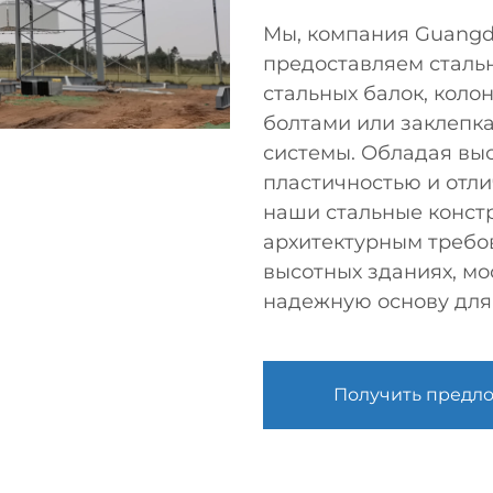
Мы, компания Guangdon
предоставляем сталь
стальных балок, коло
болтами или заклепк
системы. Обладая вы
пластичностью и отл
наши стальные конст
архитектурным требо
высотных зданиях, мо
надежную основу для
Получить предл