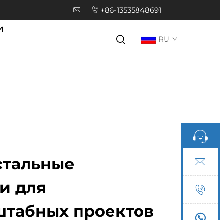
+86-13535848691
И
RU
стальные
и для
табных проектов