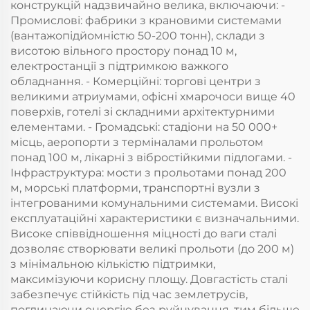
конструкцій надзвичайно велика, включаючи: -
Промислові: фабрики з крановими системами
(вантажопідйомністю 50-200 тонн), склади з
висотою вільного простору понад 10 м,
електростанції з підтримкою важкого
обладнання. - Комерційні: торгові центри з
великими атриумами, офісні хмарочоси вище 40
поверхів, готелі зі складними архітектурними
елементами. - Громадські: стадіони на 50 000+
місць, аеропорти з терміналами прольотом
понад 100 м, лікарні з вібростійкими підлогами. -
Інфраструктура: мости з прольотами понад 200
м, морські платформи, транспортні вузли з
інтегрованими комунальними системами. Високі
експлуатаційні характеристики є визначальними.
Високе співвідношення міцності до ваги сталі
дозволяє створювати великі прольоти (до 200 м)
з мінімальною кількістю підтримки,
максимізуючи корисну площу. Довгастість сталі
забезпечує стійкість під час землетрусів,
поглинаючи енергію без руйнування, тим більше