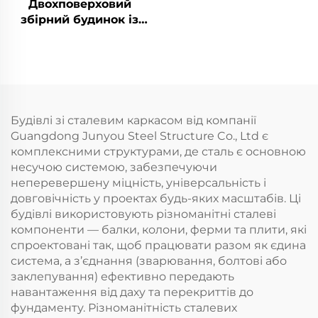
Двохповерховий
збірний будинок із
сталевого каркаса
для офісу
Будівлі зі сталевим каркасом від компанії
Guangdong Junyou Steel Structure Co., Ltd є
комплексними структурами, де сталь є основною
несучою системою, забезпечуючи
неперевершену міцність, універсальність і
довговічність у проектах будь-яких масштабів. Ці
будівлі використовують різноманітні сталеві
компоненти — балки, колони, ферми та плити, які
спроектовані так, щоб працювати разом як єдина
система, а з’єднання (зварювання, болтові або
заклепування) ефективно передають
навантаження від даху та перекриттів до
фундаменту. Різноманітність сталевих