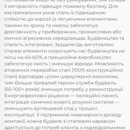
її негорючість підвищує пожежну безпеку. Для
екстремальних умов сталь із підвищеною
стійкістю до корозії (з легуючими елементами,
такими як хрому та нікель) забезпечує
довговічність у прибережних, промислових або
хімічно агресивних середовищах. Будівництво та
сталість інтегровані. Заздалегідь виготовлені
сталеві елементи скорочують час будівництва на
місці на 40-60%, а прецизійне виробництво
забезпечує якість і зменшує відходи. Можливість
вторинної переробки сталі (100% конструкційної
сталі) відповідає цілям циркулярної економіки,
тим більше тривалий термін служби будівель
(50-100+ років) зменшує потребу у реконструкції.
Енергоефективні рішення — ізоляційні панелі,
інтеграція сонячної енергії, розумні системи —
зменшують вуглецевий слід у процесі
експлуатації. З підтримкою інженерного досвіду
компанії, кожна будівля зі сталевим каркасом
адаптується до потреб клієнта, з індивідуальними