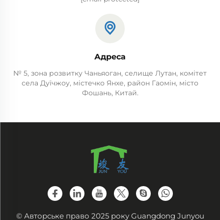
Адреса
№ 5, зона розвитку Чаньяоган, селище Лутан, комітет
села Дуїчжоу, містечко Янхе, район Гаомін, місто
Фошань, Китай.
© Авторське право 2025 року Guangdong Junyou