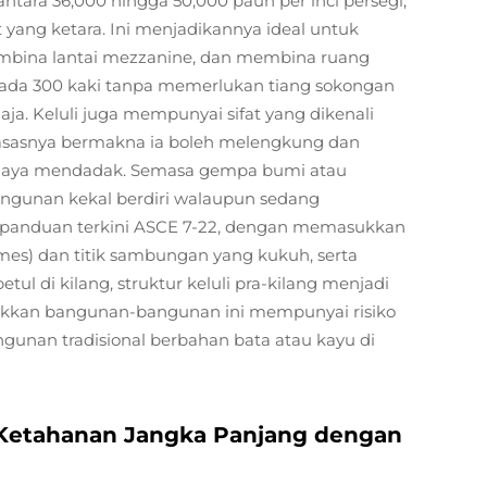
tara 36,000 hingga 50,000 paun per inci persegi,
ng ketara. Ini menjadikannya ideal untuk
embina lantai mezzanine, dan membina ruang
ipada 300 kaki tanpa memerlukan tiang sokongan
 Keluli juga mempunyai sifat yang dikenali
ara asasnya bermakna ia boleh melengkung dan
 daya mendadak. Semasa gempa bumi atau
bangunan kekal berdiri walaupun sedang
s panduan terkini ASCE 7-22, dengan memasukkan
rames) dan titik sambungan yang kukuh, serta
 di kilang, struktur keluli pra-kilang menjadi
njukkan bangunan-bangunan ini mempunyai risiko
gunan tradisional berbahan bata atau kayu di
 Ketahanan Jangka Panjang dengan