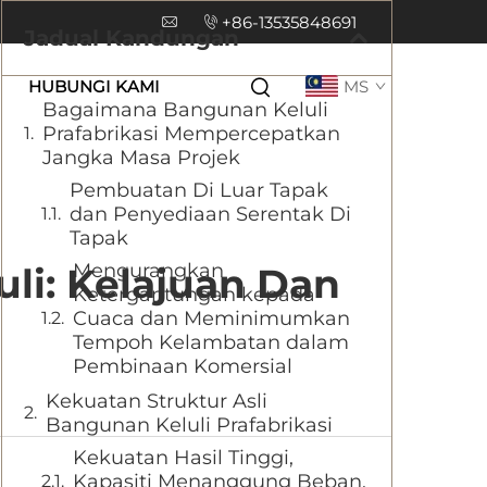
+86-13535848691
Jadual Kandungan
HUBUNGI KAMI
MS
Bagaimana Bangunan Keluli
Prafabrikasi Mempercepatkan
Jangka Masa Projek
Pembuatan Di Luar Tapak
dan Penyediaan Serentak Di
Tapak
Mengurangkan
li: Kelajuan Dan
Ketergantungan kepada
Cuaca dan Meminimumkan
Tempoh Kelambatan dalam
Pembinaan Komersial
Kekuatan Struktur Asli
Bangunan Keluli Prafabrikasi
Kekuatan Hasil Tinggi,
Kapasiti Menanggung Beban,