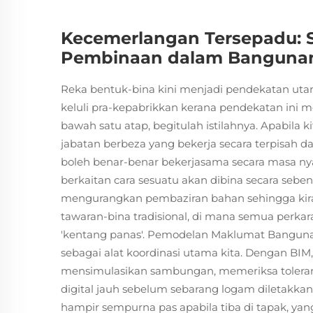
Kecemerlangan Tersepadu: S
Pembinaan dalam Bangunan 
Reka bentuk-bina kini menjadi pendekatan 
keluli pra-kepabrikkan kerana pendekatan ini me
bawah satu atap, begitulah istilahnya. Apabila 
jabatan berbeza yang bekerja secara terpisah
boleh benar-benar bekerjasama secara masa nya
berkaitan cara sesuatu akan dibina secara seb
mengurangkan pembaziran bahan sehingga kira
tawaran-bina tradisional, di mana semua perkara
'kentang panas'. Pemodelan Maklumat Bangunan,
sebagai alat koordinasi utama kita. Dengan BIM,
mensimulasikan sambungan, memeriksa tolera
digital jauh sebelum sebarang logam diletakk
hampir sempurna pas apabila tiba di tapak, ya