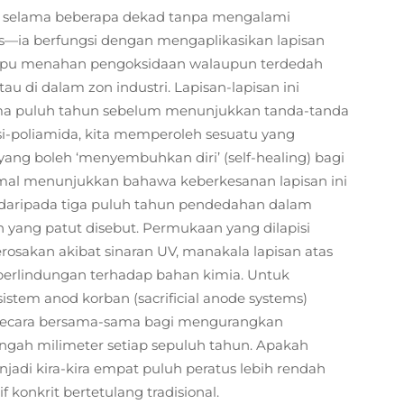
han selama beberapa dekad tanpa mengalami
as—ia berfungsi dengan mengaplikasikan lapisan
 mampu menahan pengoksidaan walaupun terdedah
au di dalam zon industri. Lapisan-lapisan ini
ima puluh tahun sebelum menunjukkan tanda-tanda
i-poliamida, kita memperoleh sesuatu yang
ang boleh ‘menyembuhkan diri’ (self-healing) bagi
l menunjukkan bahawa keberkesanan lapisan ini
ih daripada tiga puluh tahun pendedahan dalam
 yang patut disebut. Permukaan yang dilapisi
sakan akibat sinaran UV, manakala lapisan atas
erlindungan terhadap bahan kimia. Untuk
tem anod korban (sacrificial anode systems)
a secara bersama-sama bagi mengurangkan
ngah milimeter setiap sepuluh tahun. Apakah
adi kira-kira empat puluh peratus lebih rendah
 konkrit bertetulang tradisional.