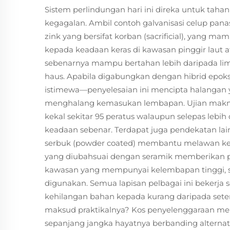
Sistem perlindungan hari ini direka untuk ta
kegagalan. Ambil contoh galvanisasi celup pan
zink yang bersifat korban (sacrificial), yang
kepada keadaan keras di kawasan pinggir laut at
sebenarnya mampu bertahan lebih daripada l
haus. Apabila digabungkan dengan hibrid epoks
istimewa—penyelesaian ini mencipta halangan y
menghalang kemasukan lembapan. Ujian makma
kekal sekitar 95 peratus walaupun selepas leb
keadaan sebenar. Terdapat juga pendekatan lain
serbuk (powder coated) membantu melawan kero
yang diubahsuai dengan seramik memberikan p
kawasan yang mempunyai kelembapan tinggi, sis
digunakan. Semua lapisan pelbagai ini bekerj
kehilangan bahan kepada kurang daripada sete
maksud praktikalnya? Kos penyelenggaraan menj
sepanjang jangka hayatnya berbanding alternatif