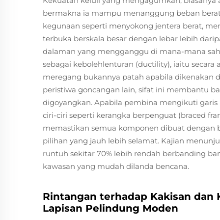
Kekuatan keluli yang mengagumkan, biasanya an
bermakna ia mampu menanggung beban berat ya
kegunaan seperti menyokong jentera berat, m
terbuka berskala besar dengan lebar lebih dar
dalaman yang mengganggu di mana-mana sahaja.
sebagai kebolehlenturan (ductility), iaitu sec
meregang bukannya patah apabila dikenakan
peristiwa goncangan lain, sifat ini membantu 
digoyangkan. Apabila pembina mengikuti gari
ciri-ciri seperti kerangka berpenguat (braced f
memastikan semua komponen dibuat dengan betul
pilihan yang jauh lebih selamat. Kajian menu
runtuh sekitar 70% lebih rendah berbanding ban
kawasan yang mudah dilanda bencana.
Rintangan terhadap Kakisan dan
Lapisan Pelindung Moden