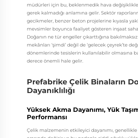
müdürleri için bu, beklenmedik hava değişiklikl
gerek kalmadığı anlamına gelir. Sektör raporların
gecikmeler, benzer beton projelerine kıyasla yak
mevsimler boyunca faaliyet gösteren inşaat sahal
Doğanın ne tür engeller çıkarttığına bakılmaksı
mekânları ‘şimdi’ değil de ‘gelecek çeyrek’te deği
dönemlerinde tesislerin kullanılabilir olmasına 
derece önemli hale gelir.
Prefabrike Çelik Binaların D
Dayanıklılığı
Yüksek Akma Dayanımı, Yük Taşı
Performansı
Çelik malzemenin etkileyici dayanımı, genellikle 