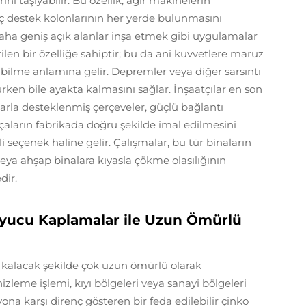
ini taşıyabilir. Bu özellik, ağır makinelerin
iç destek kolonlarının her yerde bulunmasını
daha geniş açık alanlar inşa etmek gibi uygulamalar
erilen bir özelliğe sahiptir; bu da ani kuvvetlere maruz
bilme anlamına gelir. Depremler veya diğer sarsıntı
ulurken bile ayakta kalmasını sağlar. İnşaatçılar en son
arla desteklenmiş çerçeveler, güçlü bağlantı
rçaların fabrikada doğru şekilde imal edilmesini
i seçenek haline gelir. Çalışmalar, bu tür binaların
veya ahşap binalara kıyasla çökme olasılığının
dir.
yucu Kaplamalar ile Uzun Ömürlü
 kalacak şekilde çok uzun ömürlü olarak
leme işlemi, kıyı bölgeleri veya sanayi bölgeleri
ona karşı direnç gösteren bir feda edilebilir çinko