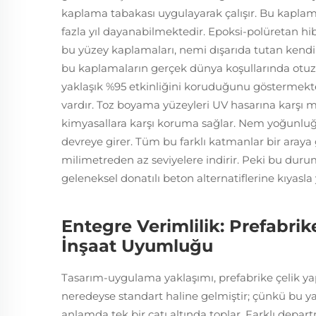
kaplama tabakası uygulayarak çalışır. Bu kaplama
fazla yıl dayanabilmektedir. Epoksi-polüretan hibrit
bu yüzey kaplamaları, nemi dışarıda tutan kendini
bu kaplamaların gerçek dünya koşullarında otuz 
yaklaşık %95 etkinliğini koruduğunu göstermekt
vardır. Toz boyama yüzeyleri UV hasarına karşı
kimyasallara karşı koruma sağlar. Nem yoğunluğu 
devreye girer. Tüm bu farklı katmanlar bir aray
milimetreden az seviyelere indirir. Peki bu duru
geleneksel donatılı beton alternatiflerine kıyas
Entegre Verimlilik: Prefabrik
İnşaat Uyumluğu
Tasarım-uygulama yaklaşımı, prefabrike çelik yapı
neredeyse standart haline gelmiştir; çünkü bu ya
anlamda tek bir çatı altında toplar. Farklı depart