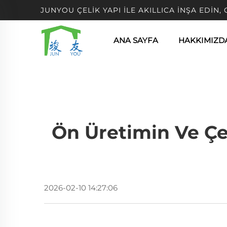
JUNYOU ÇELIK YAPI ILE AKILLICA İNŞA EDIN,
ANA SAYFA
HAKKIMIZD
Ön Üretimin Ve Çel
2026-02-10 14:27:06