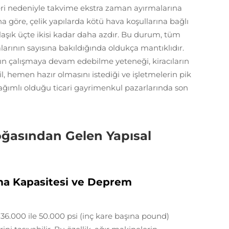
eri nedeniyle takvime ekstra zaman ayırmalarına
a göre, çelik yapılarda kötü hava koşullarına bağlı
laşık üçte ikisi kadar daha azdır. Bu durum, tüm
arının sayısına bakıldığında oldukça mantıklıdır.
zın çalışmaya devam edebilme yeteneği, kiracıların
l, hemen hazır olmasını istediği ve işletmelerin pik
bağımlı olduğu ticari gayrimenkul pazarlarında son
oğasından Gelen Yapısal
ma Kapasitesi ve Deprem
36.000 ile 50.000 psi (inç kare başına pound)