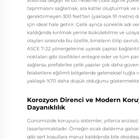
arasında değişir ve bu nedenle ciddi ağırlık yükler
taşınmasını sağlamak, ara katlar oluşturmak ve 
gerektirmeyen 300 feet’ten (yaklaşık 91 metre) 
için ideal hale getirir. Çelik ayrıca süneklik adı v
kaldığında kırılmak yerine bükülebilme ve uzaya
olayları sırasında bu özellik, binaların itilip savr
ASCE 7-22 yönergelerine uyarak çapraz bağlantıl
noktaları gibi özellikleri entegre eder ve tüm pa
sağlarsa, prefabrike çelik yapılar çok daha güvenl
felaketlere eğilimli bölgelerde geleneksel tuğla 
yaklaşık %70 daha düşük olduğunu göstermekte
Korozyon Direnci ve Modern Koru
Dayanıklılık
Günümüzde koruyucu sistemler, yıllarca arızasız
tasarlanmaktadır. Örneğin sıcak daldırma galvaniz
gibi sert koşullara maruz kaldığında bile oksidasy