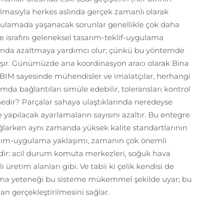
ılmasıyla herkes aslında gerçek zamanlı olarak
e uygulamada yaşanacak sorunlar genellikle çok daha
israfını geleneksel tasarım-teklif-uygulama
anında azaltmaya yardımcı olur; çünkü bu yöntemde
olaşır. Günümüzde ana koordinasyon aracı olarak Bina
. BIM sayesinde mühendisler ve imalatçılar, herhangi
da bağlantıları simüle edebilir, toleransları kontrol
ç nedir? Parçalar sahaya ulaştıklarında neredeyse
de yapılacak ayarlamaların sayısını azaltır. Bu entegre
sağlarken aynı zamanda yüksek kalite standartlarının
rım-uygulama yaklaşımı, zamanın çok önemli
tedir: acil durum komuta merkezleri, soğuk hava
üretim alanları gibi. Ve tabii ki çelik kendisi de
ama yeteneği bu sisteme mükemmel şekilde uyar; bu
n gerçekleştirilmesini sağlar.