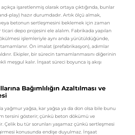
e açıkça işaretlenmiş olarak ortaya çıktığında, bunlar
and-play) hazır durumdadır. Artık ölçü almak,
veya betonun sertleşmesini beklemek için zaman
icari depo projesini ele alalım. Fabrikada yapılan
 dökülmesi işlemleriyle aynı anda yürütüldüğünde,
 tamamlanır. Ön imalat (prefabrikasyon), adımlar
dırır. Ekipler, bir sürecin tamamlanmasını diğerinin
i meşgul kalır. İnşaat süreci boyunca iş akışı
llarına Bağımlılığın Azaltılması ve
esi
ıda yağmur yağsa, kar yağsa ya da don olsa bile bunu
 tersini gösterir; çünkü beton dökümü ve
ir. Çelik bu tür sorunları yaşamaz çünkü sertleşmesi
girmesi konusunda endişe duyulmaz. İnşaat