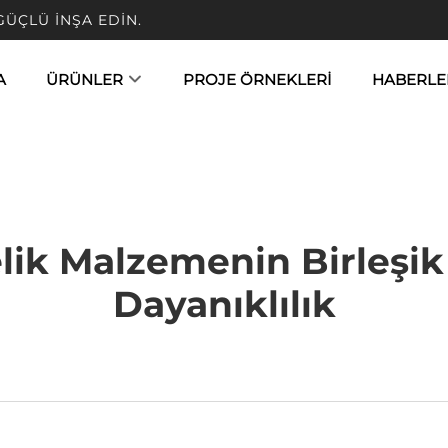
 GÜÇLÜ İNŞA EDIN.
A
ÜRÜNLER
PROJE ÖRNEKLERI
HABERLE
ik Malzemenin Birleşik 
Dayanıklılık