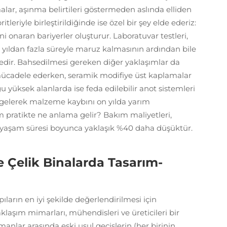
lar, aşınma belirtileri göstermeden aslında elliden
leriyle birleştirildiğinde ise özel bir şey elde ederiz:
 onaran bariyerler oluşturur. Laboratuvar testleri,
yıldan fazla süreyle maruz kalmasının ardından bile
edir. Bahsedilmesi gereken diğer yaklaşımlar da
 mücadele ederken, seramik modifiye üst kaplamalar
yüksek alanlarda ise feda edilebilir anot sistemleri
a gelerek malzeme kaybını on yılda yarım
m pratikte ne anlama gelir? Bakım maliyetleri,
la yaşam süresi boyunca yaklaşık %40 daha düşüktür.
e Çelik Binalarda Tasarım-
ların en iyi şekilde değerlendirilmesi için
klaşım mimarları, mühendisleri ve üreticileri bir
manlar arasında eski usul geçişlerin (her birinin