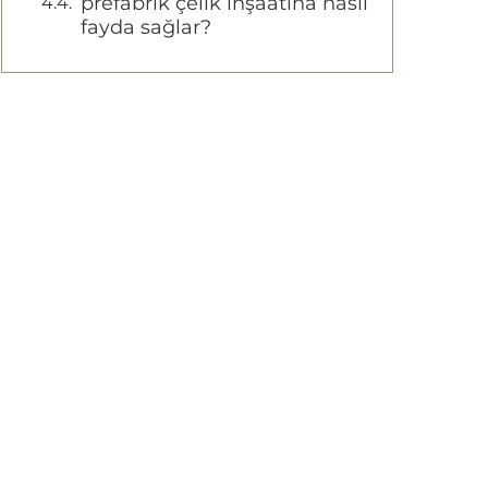
prefabrik çelik inşaatına nasıl
fayda sağlar?