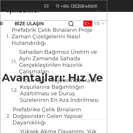
+86-13535848691
İçindekiler
R
BIZE ULAŞIN
TR
Prefabrik Çelik Binaların Proje
Zaman Çizelgelerini Nasıl
Hızlandırdığı
Sahadan Bağımsız Üretim ve
Aynı Zamanda Sahada
Gerçekleştirilen Hazırlık
Çalışmaları
Avantajları: Hız Ve
Ticari Yapı Projelerinde Hava
Koşullarına Bağımlılığın
Azaltılması ve Duruş
Sürelerinin En Aza İndirilmesi
Prefabrike Çelik Binaların
Doğasından Gelen Yapısal
Dayanıklılığı
Yüksek Akma Dayanımı, Yük