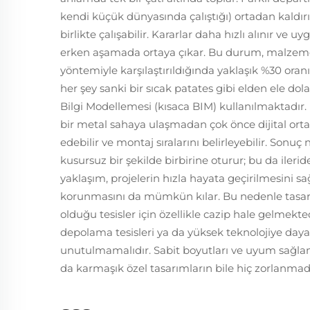
kendi küçük dünyasında çalıştığı) ortadan kaldır
birlikte çalışabilir. Kararlar daha hızlı alınır v
erken aşamada ortaya çıkar. Bu durum, malzeme 
yöntemiyle karşılaştırıldığında yaklaşık %30 or
her şey sanki bir sıcak patates gibi elden ele d
Bilgi Modellemesi (kısaca BIM) kullanılmaktadır
bir metal sahaya ulaşmadan çok önce dijital ortam
edebilir ve montaj sıralarını belirleyebilir. Sonu
kusursuz bir şekilde birbirine oturur; bu da ileri
yaklaşım, projelerin hızla hayata geçirilmesini 
korunmasını da mümkün kılar. Bu nedenle tasa
olduğu tesisler için özellikle cazip hale gelmek
depolama tesisleri ya da yüksek teknolojiye dayalı 
unutulmamalıdır. Sabit boyutları ve uyum sağl
da karmaşık özel tasarımların bile hiç zorlanmada