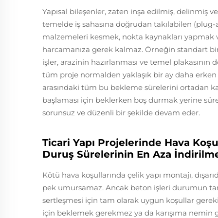
Yapısal bileşenler, zaten inşa edilmiş, delinmiş v
temelde iş sahasına doğrudan takılabilen (plug-
malzemeleri kesmek, nokta kaynakları yapmak 
harcamanıza gerek kalmaz. Örneğin standart bir t
işler, arazinin hazırlanması ve temel plakasının
tüm proje normalden yaklaşık bir ay daha erken
arasındaki tüm bu bekleme sürelerini ortadan kal
başlaması için beklerken boş durmak yerine sürekl
sorunsuz ve düzenli bir şekilde devam eder.
Ticari Yapı Projelerinde Hava Koşu
Duruş Sürelerinin En Aza İndirilm
Kötü hava koşullarında çelik yapı montajı, dışar
pek umursamaz. Ancak beton işleri durumun tam
sertleşmesi için tam olarak uygun koşullar gerek
için beklemek gerekmez ya da karışıma nemin 