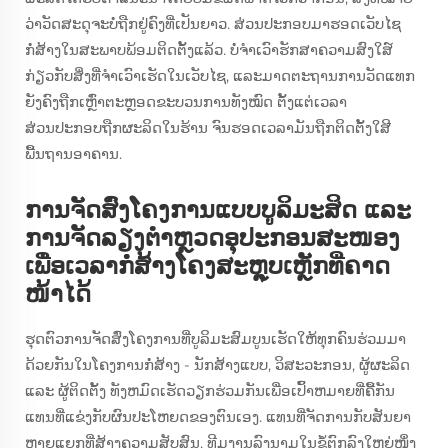
ວ່າວັດສະດຸຈະບໍ່ຖືກຢູ່ຄົງທີ່ເປັນຍາວ. ສ່ວນປະກອບມາຮອດເວັບໄຊ
ກໍ່ສ້າງໃນສະພາບພ້ອມຕິດຕັ້ງແລ້ວ. ບໍ່ຈຳເວົາຮັກສາຄວາມສົງໃສ໌
ກ່ຽວກັບສິ່ງທີ່ຈຳເວົາເຮັດໃນເວັບໄຊ, ແລະມາດຕະຖານການວັດແທກ
ຍັງຄົງຖືກເຫຼົ່າຕະຫຼອດຂະບວນການທັງໝົດ ຕັ້ງແຕ່ເວລາ
ສ່ວນປະກອບຖືກຜະລິດໃນຮ້ານ ຈົນຮອດເວລາມັນຖືກຕິດຕັ້ງໃສີ
ພື້ນຖານອາຄານ.
ການຈັດສົ່ງໂຄງການແບບບູລິມະສິດ ແລະ
ການຈັດລຽງຕໍາຫຼວດອຸປະກອນສະໜອງ
ເພື່ອເວລາກໍ່ສ້າງໂຄງສະຫຼຸບເຫຼັກທີ່ຄາດ
ໜ້າໄດ້
ຮຸດຕົວການຈັດສົ່ງໂຄງການທີ່ບູລິມະສົມບູນເຮັດໃຫ້ທຸກຄົນຮ່ວມມາ
ດ້ວຍກັນໃນໂຄງການກໍ່ສ້າງ - ນັກສ້າງແບບ, ວິສະວະກອນ, ຜູ້ຜະລິດ
ແລະ ຜູ້ຕິດຕັ້ງ ທັງຫມົດເຮັດວຽກຮ່ວມກັນເພື່ອເປົ້າຫມາຍທີ່ຄ້ືກັນ
ແທນທີ່ແຂ່ງກັບຜົນປະໂຫຍດຂອງຕົນເອງ. ແທນທີ່ຈັດການກັບສັນຍາ
ຫຼາຍແຍກທີ່ສ້າງຄວາມສັບສົນ, ທີມງານລົງນາມໃນຂໍ້ຕົກລົງໃຫຍ່ໜຶ່ງ