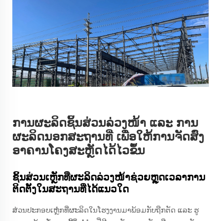
ການຜະລິດຊິ້ນສ່ວນລ່ວງໜ້າ ແລະ ການ
ຜະລິດນອກສະຖານທີ່ ເພື່ອໃຫ້ການຈັດສົ່ງ
ອາຄານໂຄງສະຫຼັດໄດ້ໄວຂຶ້ນ
ຊິ້ນສ່ວນເຫຼັກທີ່ຜະລິດລ່ວງໜ້າຊ່ວຍຫຼຸດເວລາການ
ຕິດຕັ້ງໃນສະຖານທີ່ໄດ້ແນວໃດ
ສ່ວນປະກອບເຫຼໍກທີ່ຜະລິດໃນໂຮງງານມາພ້ອມກັບຖືກຕັດ ແລະ ຮູ