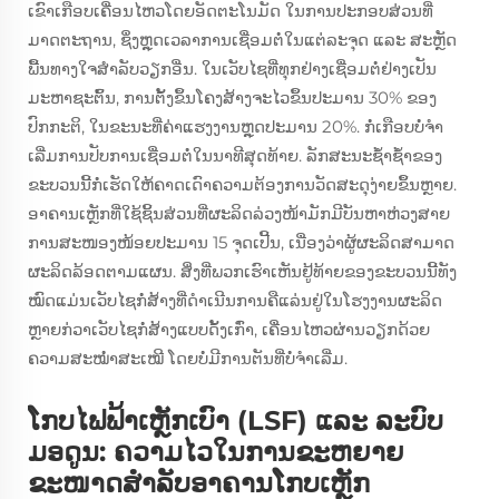
ເຂົາເກືອບເຄື່ອນໄຫວໂດຍອັດຕະໂນມັດ ໃນການປະກອບສ່ວນທີ່
ມາດຕະຖານ, ຊຶ່ງຫຼຸດເວລາການເຊື່ອມຕໍ່ໃນແຕ່ລະຈຸດ ແລະ ສະຫຼັດ
ພື້ນທາງໃຈສຳລັບວຽກອື່ນ. ໃນເວັບໄຊທີ່ທຸກຢ່າງເຊື່ອມຕໍ່ຢ່າງເປັນ
ມະຫາຊະຕົ້ນ, ການຕັ້ງຂຶ້ນໂຄງສ້າງຈະໄວຂຶ້ນປະມານ 30% ຂອງ
ປົກກະຕິ, ໃນຂະນະທີ່ຄ່າແຮງງານຫຼຸດປະມານ 20%. ກໍ່ເກືອບບໍ່ຈຳ
ເລີ່ມການປັບການເຊື່ອມຕໍ່ໃນນາທີສຸດທ້າຍ. ລັກສະນະຊ້ຳຊ້ຳຂອງ
ຂະບວນນີ້ກໍ່ເຮັດໃຫ້ຄາດເດົາຄວາມຕ້ອງການວັດສະດຸງ່າຍຂຶ້ນຫຼາຍ.
ອາຄານເຫຼັກທີ່ໃຊ້ຊິ້ນສ່ວນທີ່ຜະລິດລ່ວງໜ້າມັກມີບັນຫາຫ່ວງສາຍ
ການສະໜອງໜ້ອຍປະມານ 15 ຈຸດເປີ້ນ, ເນື່ອງວ່າຜູ້ຜະລິດສາມາດ
ຜະລິດລ້ອດຕາມແຜນ. ສິ່ງທີ່ພວກເຮົາເຫັນຢູ້ທ້າຍຂອງຂະບວນນີ້ທັງ
ໝົດແມ່ນເວັບໄຊກໍ່ສ້າງທີ່ດຳເນີນການຄືແລ່ນຢູ່ໃນໂຮງງານຜະລິດ
ຫຼາຍກ່ວາເວັບໄຊກໍ່ສ້າງແບບດັ້ງເກົ່າ, ເຄື່ອນໄຫວຜ່ານວຽກດ້ວຍ
ຄວາມສະໝໍ່າສະເໝີ ໂດຍບໍ່ມີການຕັນທີ່ບໍ່ຈຳເລີ່ມ.
ໂກບໄຟຟ້າເຫຼັກເບົາ (LSF) ແລະ ລະບົບ
ມອດູນ: ຄວາມໄວໃນການຂະຫຍາຍ
ຂະໜາດສຳລັບອາຄານໂກບເຫຼັກ