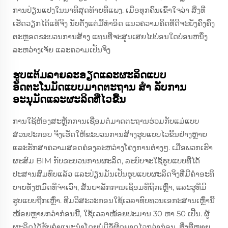
ການປ່ຽນແປງໃນນາທີສຸດທ້າຍທີ່ແພງ. ເມື່ອທຸກຄົນເຂົ້າໃຈວ່າ ສິ່ງທີ່
ເຮັດວຽກໄດ້ແທ້ຈິງ ນັບຕັ້ງແຕ່ມື້ທໍາອິດ ແນວຄວາມຄິດທີ່ດີຈະຍັງຄົງຄົງ
ຕະຫຼອດຂະບວນການສ້າງ ແທນທີ່ຈະສູນເສຍໄປບ່ອນໃດບ່ອນຫນຶ່ງ
ລະຫວ່າງເຈ້ຍ ແລະຄວາມເປັນຈິງ
ຮູບແຕ້ມລາຍລະອຽດແລະຜະລິດແບບ
ອັດຕະໂນມັດແບບມາດຕະຖານ ສໍາ ລັບການ
ອະນຸມັດແລະຜະລິດທີ່ໄວຂື້ນ
ການໃຊ້ຫ້ອງສະຫຼັກການເຊື່ອມຕໍ່ມາດຕະຖານຮ່ວມກັບແມ່ແບບ
ສ່ວນປະກອບ ຈິ່ງເຮັດໃຫ້ຂະບວນການສ້າງຮູບແບບໄວຂຶ້ນຢ່າງຫຼາຍ
ແລະຮັກສາຄວາມສອດຄ່ອງລະຫວ່າງໂຄງການຕ່າງໆ. ເມື່ອພວກເຮົາ
ຜະສົມ BIM ກັບຂະບວນການຜະລິດ, ລະບົບຈະໃຊ້ຮູບແບບທີ່ໄດ້
ປະສານສົມທົບແລ້ວ ແລະປ່ຽນມັນເປັນຮູບແບບຜະລິດຈິງທີ່ມີຄຳອະທິ
ບາຍທັງຫມົດທີ່ຈຳເວົາ, ສັນຍາລັກການເຊື່ອມທີ່ຖືກເຫຼົ່າ, ແລະຮູທີ່ມີ
ຮູບແບບຖືກເຫຼົ່າ. ທີມວິສະວະກອນໃຊ້ເວລາທົບທວນເອກະສານເຫຼົ່ານີ້
ໜ້ອຍຫຼາຍກວ່າກ່ອນນີ້, ໃຊ້ເວລາໜ້ອຍປະມານ 30 ຫາ 50 ເປີ້ນ. ຜູ້
ຜະລິດໄດ້ຮັບຄຳແນະນຳໂດຍບໍ່ມີຂໍ້ຜິດພາດໄວກວ່າກ່ອນ, ສິ່ງທີ່ໝາຍ