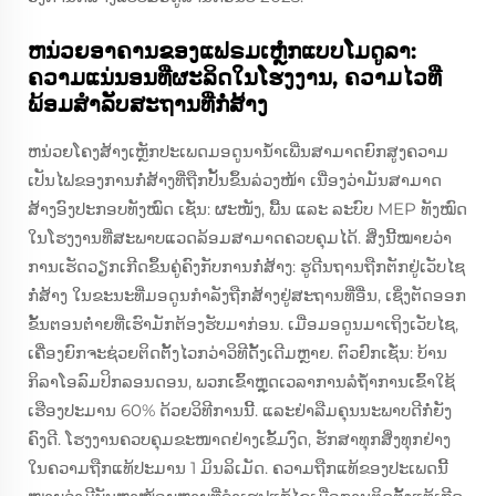
ຫນ່ວຍອາຄານຂອງແຟຣມເຫຼໍກແບບໂມດູລາ:
ຄວາມແນ່ນອນທີ່ຜະລິດໃນໂຮງງານ, ຄວາມໄວທີ່
ພ້ອມສຳລັບສະຖານທີ່ກໍ່ສ້າງ
ຫນ່ວຍໂຄງສ້າງເຫຼັກປະເພດມອດູນານ້ຳເພີ່ນສາມາດຍົກສູງຄວາມ
ເປັນໄຟຂອງການກໍ່ສ້າງທີ່ຖືກປັ້ນຂຶ້ນລ່ວງໜ້າ ເນື່ອງວ່າມັນສາມາດ
ສ້າງອົງປະກອບທັງໝົດ ເຊັ່ນ: ຜະໜັງ, ພື້ນ ແລະ ລະບົບ MEP ທັງໝົດ
ໃນໂຮງງານທີ່ສະພາບແວດລ້ອມສາມາດຄວບຄຸມໄດ້. ສິ່ງນີ້ໝາຍວ່າ
ການເຮັດວຽກເກີດຂຶ້ນຄູ່ຄົງກັບການກໍ່ສ້າງ: ຮູດີນຖານຖືກຕັກຢູ່ເວັບໄຊ
ກໍ່ສ້າງ ໃນຂະນະທີ່ມອດູນກຳລັງຖືກສ້າງຢູ່ສະຖານທີ່ອື່ນ, ເຊິ່ງຕັດອອກ
ຂັ້ນຕອນຕ່ຳຍທີ່ເຮົາມັກຕ້ອງຮັບມາກ່ອນ. ເມື່ອມອດູນມາເຖິງເວັບໄຊ,
ເຄື່ອງຍົກຈະຊ່ວຍຕິດຕັ້ງໄວກວ່າວິທີດັ້ງເດີມຫຼາຍ. ຕົວຢົກເຊັ່ນ: ບ້ານ
ກິລາໂອລົມປິກລອນດອນ, ພວກເຂົ້າຫຼຸດເວລາການລໍຖ້ຳການເຂົ້າໃຊ້
ເຮືອງປະມານ 60% ດ້ວຍວິທີການນີ້. ແລະຢ່າລືມຄຸນນະພາບດີກໍ່ຍັງ
ຄົງດີ. ໂຮງງານຄວບຄຸມຂະໜາດຢ່າງເຂັ້ມງົດ, ຮັກສາທຸກສິ່ງທຸກຢ່າງ
ໃນຄວາມຖືກແທ້ປະມານ 1 ມິນລິເມັດ. ຄວາມຖືກແທ້ຂອງປະເພດນີ້