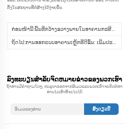
ຕັ້ງໃນສະຖານທີ່ກໍ່ສ້າງໄດ້ງ່າຍຂຶ້ນ.
ກ່ອນໜ້ານີ້:
ພື້ນທີ່ກວ້າງຂວາງພາຍໃນອາຄານກະສິກຳແບບເຫຼັກ: ການຂັບຂີ່ເຄື່ອງຈັກງ່າຍຂຶ້ນ
ຖັດໄປ:
ການອອກແບບອາຄານເຫຼັກທີ່ດີຂຶ້ນ: ເພີ່ມປະສິດທິພາບໃນການນຳໃຊ້ພື້ນທີ່
ລົງທະບຽນສໍາລັບຈົດຫມາຍຂ່າວຂອງພວກເຮົາ
ຖ້າທ່ານມີຄໍາຖາມໃດໆ, ກະລຸນາອອກຈາກອີເມວແລະພວກເຮົາຈະຕິດຕໍ່ຫາ
ທ່ານໄວເທົ່າທີ່ຈະໄວໄດ້
ສົ່ງດຽວນີ້