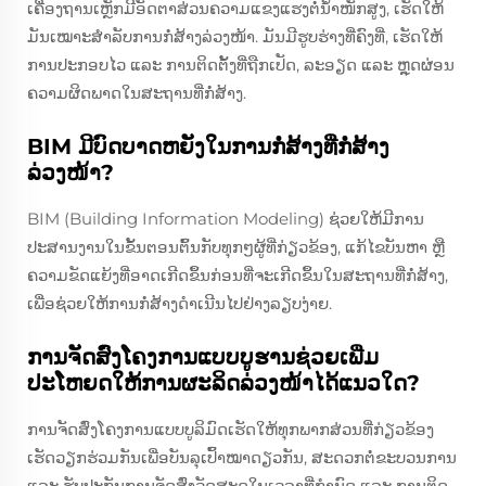
ເຄື່ອງຖານເຫຼັກມີອັດຕາສ່ວນຄວາມແຂງແຮງຕໍ່ນ້ຳໜັກສູງ, ເຮັດໃຫ້
ມັນເໝາະສຳລັບການກໍ່ສ້າງລ່ວງໜ້າ. ມັນມີຮູບຮ່າງທີ່ຄົງທີ່, ເຮັດໃຫ້
ການປະກອບໄວ ແລະ ການຕິດຕັ້ງທີ່ຖືກເປັດ, ລະອຽດ ແລະ ຫຼຸດຜ່ອນ
ຄວາມຜິດພາດໃນສະຖານທີ່ກໍ່ສ້າງ.
BIM ມີບົດບາດຫຍັງໃນການກໍ່ສ້າງທີ່ກໍ່ສ້າງ
ລ່ວງໜ້າ?
BIM (Building Information Modeling) ຊ່ວຍໃຫ້ມີການ
ປະສານງານໃນຂັ້ນຕອນຕົ້ນກັບທຸກໆຜູ້ທີ່ກ່ຽວຂ້ອງ, ແກ້ໄຂບັນຫາ ຫຼື
ຄວາມຂັດແຍ້ງທີ່ອາດເກີດຂຶ້ນກ່ອນທີ່ຈະເກີດຂຶ້ນໃນສະຖານທີ່ກໍ່ສ້າງ,
ເພື່ອຊ່ວຍໃຫ້ການກໍ່ສ້າງດຳເນີນໄປຢ່າງລຽບງ່າຍ.
ການຈັດສົ່ງໂຄງການແບບບູຮານຊ່ວຍເພີ່ມ
ປະໂຫຍດໃຫ້ການຜະລິດລ່ວງໜ້າໄດ້ແນວໃດ?
ການຈັດສົ່ງໂຄງການແບບບູລິມົດເຮັດໃຫ້ທຸກພາກສ່ວນທີ່ກ່ຽວຂ້ອງ
ເຮັດວຽກຮ່ວມກັນເພື່ອບັນລຸເປົ້າໝາດຽວກັນ, ສະດວກຕໍ່ຂະບວນການ
ແລະ ຮັບປະກັນການຈັດສົ່ງວັດສະດຸໃນເວລາທີ່ກຳນົດ ແລະ ການຕິດ