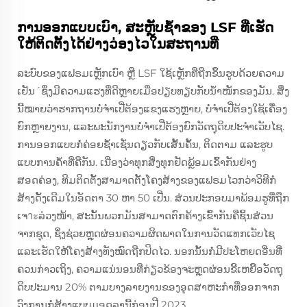
ການອອກແບບເບົາ, ສະຫຼັບຊ້ຳຂອງ LSF ທີ່ເຮັດ
ໃຫ້ຕິດຕັ້ງໄດ້ຢ່າງວ່ອງໄວໃນສະຖານທີ່
ລະບົບຂອງແຟຣມເຫຼັກເບົາ ຫຼື LSF ໃຊ້ເຫຼັກທີ່ຖືກຂຶ້ນຮູບດ້ວຍຄວາມ
ເຢັນ´ຊຶ່ງມີຄວາມແຮງທີ່ດີຫຼາຍເມື່ອປຽບທຽບກັບນ້ຳໜັກຂອງມັນ. ສິ່ງ
ນີ້ໝາຍວ່າຮາກຖານບໍ່ຈຳເປີ່ຕ້ອງແຂງແຮງຫຼາຍ, ບໍ່ຈຳເປີ່ຕ້ອງໃຊ້ເຄື່ອງ
ຍົກຫຼາຍງານ, ແລະພະນັກງານບໍ່ຈຳເປີ່ຕ້ອງຍົກວັດຖຸດິບປະຈຳເວັບໄຊ.
ການອອກແບບກໍ່ຄ່ອຍຊ້ຳເຊັ່ນດຽວກັບເສັ້ນຄັ້ນ, ຕິດຕາມ ແລະຮູບ
ແບບການຄ້ຳທີ່ຄືກັນ. ເນື່ອງວ່າທຸກສິ່ງທຸກຢັດພຼ້ອມເຂົ້າກັນຢ່າງ
ສອດຄ່ອງ, ທີມຕິດຕັ້ງສາມາດຕັ້ງໂຄງສ້າງຂອງແຟຣມໄວກວ່າວິທີກໍ່
ສ້າງດັ້ງເດີມໃນອັດຕາ 30 ຫາ 50 ເປີ່ນ. ສ່ວນປະກອບມາພ້ອມຮູທີ່ຖືກ
ເຈาะລ່ວງໜ້າ, ສະນັ້ນພວກມັນສາມາດຕົກຄ້າງເຂົ້າກັນຄືຊິ້ນສ່ວນ
ຈາກຊຸດ, ຊຶ່ງຊ່ວຍຫຼຸດຜ່ອນຄວາມຜິດພາດໃນການວັດແທກເວັບໄຊ
ແລະເຮັດໃຫ້ໂຄງສ້າງທັງໝົດຖືກປິດໄວ. ນອກນັ້ນກໍ່ມີປະໂຫຍດອື່ນທີ່
ຄວນກ່າວເຖິງ, ຄວາມແນ່ນອນທີ່ກ່ຽວຂ້ອງຈະຫຼຸດຜ່ອນຂີ້ເຫຍື້ອວັດຖຸ
ດິບປະມານ 20% ຕາມບາງລາຍງານຂອງອຸດສາຫະກຳທີ່ອອກຈາກ
ວົງການກໍ່ສ້າງແບບມອດູລານີ້ກ່ອນປີ 2023.