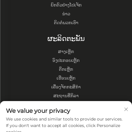
ຍົກຕົວຢ່າງໂປເຈັກ
ຂ່າວ
ຕິດຕໍ່ພວກເຮົາ
ຜະລິດຕະພັນ
ສາງເຫຼັກ
ອົງປະກອບເຫຼັກ
ຕຶກເຫຼັກ
ເຮືອນເຫຼັກ
ເຄື່ອງຈັກກະສິກຳ
ສະຖານທີ່ກິລາ
ກ່ຽວກັບບໍລິສັດ
We value your privacy
We use cookies and similar tools to provide our services.
ໂປີໄຟວ່າທ່ຽງບໍລິສັດ
If you don't want to accept all cookies, click Personalize