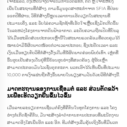
ເຈາະແລ້ວ, ດັ່ງເຫດນີ້ຈຶ່ງບໍ່ຈຳເປີ່ມີການວັດແທກ, ຕັດ ຫຼື ເຈາະຫຍັງ
ເພີ່ນໃນສະຖານທີ່ກໍ່ສ້າງ. ຕາມຂໍ້ມູນອຸດສາຫະກຳຈາກ SFIA ທີ່ປ່ອຍ
ອອກປີທີ່ຜ່ານ, ວິທີກໍ່ສ້າງນີ້ຫຼຸດເວລາການເຮັດວຽກໃນສະຖານທີ່
ປະມານເຄິ່ງ, ແລະ ຂັບໄລ່ຄວາມຊັກຊ້າທີ່ເຮັດໃຈເຫຼື້ຍເຊິ່ງມັກເກີດຂຶ້ນ
ໃນລະຫວ່ງໂຄງການຈາກດິນຟ້າອາກາດ. ລະດັບຄວາມຖືກເປັດທີ່ບັນລຸ
ໄດ້ເມື່ອຜະລິດສ່ວນປະກອບເຫຼົ່ານີ້ໃນສະພາບແວດລ້ອມທີ່ຄວບຄຸມໄດ້
ໝາຍວ່າມີຂໍ້ຜິດພາດໜ້ອຍກ່ວາເວລາປະກອບ, ຊຶ່ງປະຢັດເວລາ ແລະ
ເງິນເມື່ອທຽບກັບວິທີກໍ່ສ້າງດັ້ງເດີມທີ່ຂໍ້ຜິດພາດຄ່ອຍພົບບໍ່ເທົ່າ. ເຫຼໍກທີ່
ຂຶ້ນຮູບເຢັນສ່ອງເດັ່ນຢູ່ທີ່ນີ້ຍ້ອນຮູບຮ່າງທີ່ສອດຄ້ອງ. ຜູ້ຮັບເຫຼົ່າ
ສາມາດປະກອບມັນໄວເຊັ່ນຕຸກກະຕາ. ພວກເຮົາໄດ້ເຫັນພື້ນທີ່ປະມານ
10,000 ຕາເງົາແຜ່ນຖືກຕັ້ງຂຶ້ນພາຍໃນພຽງສາມວັນດ້ວຍວິທີກໍ່ສ້າງນີ້.
ມາດຕະຖານຂອງການເຊື່ອມຕໍ່ ແລະ ສ່ວນຕັດຂວ້າ
ນເພື່ອເຮັດວຽກຢືນຂຶ້ນໄວຂຶ້ນ
ເມື່ອລາຍລະອຽດການເຊື່ອມຕໍ່ຄົງທີ່ຄືກັນໃນທຸກໂຄງການ ແລະ ໂຄງ
ຮ່າງກໍ່ເກີດຊ້ຳຄືກັນ, ມັນຈະສ້າງລຳດຳການການປະກອບທີ່ພະນັກງານ
ສາມາດອີງໃສເພີ່ນອີກ ແລະ ອີກ. ທີມກໍ່ສ້າງເລີ່ມຄຸ້ນເຖິງຂັ້ນທີ່ມືພວກ