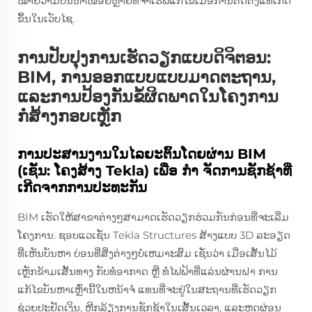
ໝາຍວ່າມີບັນຫາໜ້ອຍຫຼາຍທີ່ຈຳເຮຟແກ້ໄຂເມື່ອການຕິດຕັ້ງແທ້ເກີດ
ຂຶ້ນໃນເວັບໄຊ.
ການປັບປຸງການເຮັດວຽກແບບດິຈິຕອນ:
BIM, ການອອກແບບແບບມາດຕະຖານ,
ແລະການປ້ອງກັນຂໍ້ຜິດພາດໃນໂຄງການ
ກໍ່ສ້າງກອບເຫຼັກ
ການປະສານງານໃນໄລຍະຕົ້ນໂດຍຜ່ານ BIM
(ເຊັ່ນ: ໂຄງສ້າງ Tekla) ເພື່ອ ກໍາ ຈັດການຊັກຊ້າທີ່
ເກີດຈາກການປະທະກັນ
BIM ເຮັດໃຫ້ສາຂາຕ່າງໆສາມາດເຮັດວຽກຮ່ວມກັນກ່ອນທີ່ຈະເລີ່ມ
ໂຄງການ. ຊອບແວເຊັ່ນ Tekla Structures ສ້າງແບບ 3D ລະອຽດ
ທີ່ເຫັນບັນຫາ ບ່ອນທີ່ສິ່ງຕ່າງໆບໍ່ເຫມາະສົມ ເຊັ່ນວ່າ ເມື່ອເສັ້ນໄມ້
ເຫຼັກຂ້າມເສັ້ນທາງ ກັບທໍ່ອາກາດ ຫຼື ທໍ່ໄຟຟ້າທີ່ແລ່ນຜ່ານຝາ ການ
ແກ້ໄຂບັນຫາເຫຼົ່ານີ້ໃນຫນ້າຈໍ ແທນທີ່ຈະຢູ່ໃນສະຖານທີ່ເຮັດວຽກ
ຊ່ວຍປະຢັດເງິນ, ຫຼີກລ້ຽງການຊັກຊ້າໃນເສັ້ນເວລາ, ແລະຫຼຸດຜ່ອນ