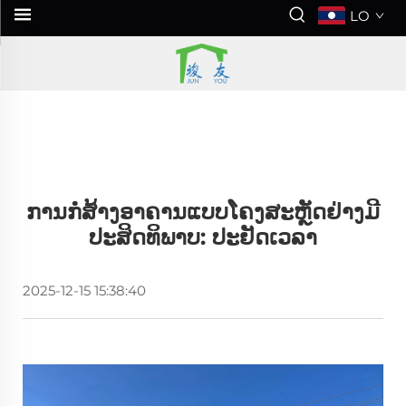
LO
ການກໍ່ສ້າງອາຄານແບບໂຄງສະຫຼັດຢ່າງມີ
ປະສິດທິພາບ: ປະຢັດເວລາ
2025-12-15 15:38:40