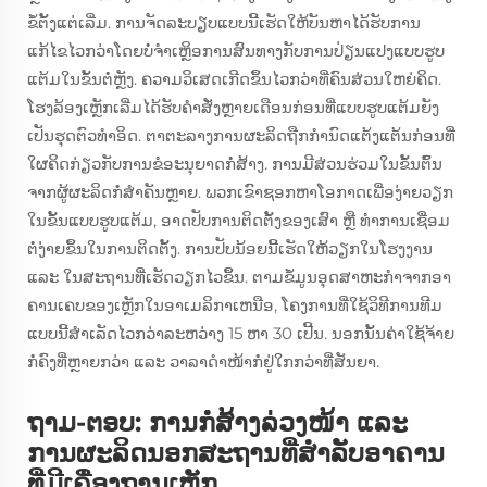
ຂໍ້ຕັ້ງແຕ່ເລີ່ມ. ການຈັດລະບຽບແບບນີ້ເຮັດໃຫ້ບັນຫາໄດ້ຮັບການ
ແກ້ໄຂໄວກວ່າໂດຍບໍ່ຈຳເຫຼິອການສົນທາງກັບການປ່ຽນແປງແບບຮູບ
ແຕ້ມໃນຂັ້ນຕໍ່ຫຼັງ. ຄວາມວິເສດເກີດຂຶ້ນໄວກວ່າທີ່ຄົນສ່ວນໃຫຍ່ຄິດ.
ໂຮງລ້ອງເຫຼັກເລີ່ມໄດ້ຮັບຄຳສັ່ງຫຼາຍເດືອນກ່ອນທີ່ແບບຮູບແຕ້ມຍັງ
ເປັນຮຸດຕົວທຳອິດ. ຕາຕະລາງການຜະລິດຖືກກຳນົດແຕ້ງແຕ້ນກ່ອນທີ່
ໃຜຄິດກ່ຽວກັບການຂໍອະນຸຍາດກໍ່ສ້າງ. ການມີສ່ວນຮ່ວມໃນຂັ້ນຕົ້ນ
ຈາກຜູ້ຜະລິດກໍ່ສຳຄັນຫຼາຍ. ພວກເຂົາຊອກຫາໂອກາດເພື່ອງ່າຍວຽກ
ໃນຂັ້ນແບບຮູບແຕ້ມ, ອາດປັບການຕິດຕັ້ງຂອງເສົາ ຫຼື ທຳການເຊື່ອມ
ຕໍ່ງ່າຍຂຶ້ນໃນການຕິດຕັ້ງ. ການປັບນ້ອຍນີ້ເຮັດໃຫ້ວຽກໃນໂຮງງານ
ແລະ ໃນສະຖານທີ່ເຮັດວຽກໄວຂຶ້ນ. ຕາມຂໍ້ມູນອຸດສາຫະກໍາຈາກອາ
ຄານເຄບຂອງເຫຼັກໃນອາເມລິກາເຫນືອ, ໂຄງການທີ່ໃຊ້ວິທີການທີມ
ແບບນີ້ສຳເລັດໄວກວ່າລະຫວ່າງ 15 ຫາ 30 ເປີ້ນ. ນອກນັ້ນຄ່າໃຊ້ຈ້າຍ
ກໍ່ຄົງທີ່ຫຼາຍກວ່າ ແລະ ວາລາດຳໜ້າກໍ່ຢູ່ໃກກວ່າທີ່ສັນຍາ.
ຖາມ-ຕອບ: ການກໍ່ສ້າງລ່ວງໜ້າ ແລະ
ການຜະລິດນອກສະຖານທີ່ສໍາລັບອາຄານ
ທີ່ມີເຄື່ອງຖານເຫຼັກ