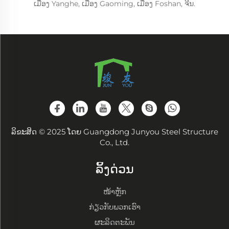
ເມືອງ Yanghe, ເມືອງ Gaoming, ເມືອງ Foshan, ຈີນ.
ລິຂະສິດ © 2025 ໂດຍ Guangdong Junyou Steel Structure
Co., Ltd.
ລິ້ງດ່ວນ
ໜ້າຫຼັກ
ກ່ຽວກັບພວກເຮົາ
ຜະລິດຕະພັນ