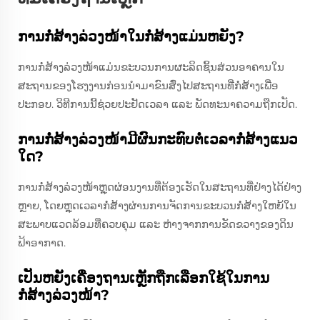
ການກໍ່ສ້າງລ່ວງໜ້າໃນກໍ່ສ້າງແມ່ນຫຍັງ?
ການກໍ່ສ້າງລ່ວງໜ້າແມ່ນຂະບວນການຜະລິດຊິ້ນສ່ວນອາຄານໃນ
ສະຖານຂອງໂຮງງານກ່ອນນຳມາຂົນສົ່ງໄປສະຖານທີ່ກໍ່ສ້າງເພື່ອ
ປະກອບ. ວິທີການນີ້ຊ່ວຍປະຢັດເວລາ ແລະ ພັດທະນາຄວາມຖືກເປັດ.
ການກໍ່ສ້າງລ່ວງໜ້າມີຜົນກະທົບຕໍ່ເວລາກໍ່ສ້າງແນວ
ໃດ?
ການກໍ່ສ້າງລ່ວງໜ້າຫຼຸດຜ່ອນງານທີ່ຕ້ອງເຮັດໃນສະຖານທີ່ຢ່າງໄດ້ຢ່າງ
ຫຼາຍ, ໂດຍຫຼຸດເວລາກໍ່ສ້າງຜ່ານການຈັດການຂະບວນກໍ່ສ້າງໃຫຍ້ໃນ
ສະພາບແວດລ້ອມທີ່ຄວບຄຸມ ແລະ ຫ່າງຈາກການຂັດຂວາງຂອງດິນ
ຟ້າອາກາດ.
ເປັນຫຍັງເຄື່ອງຖານເຫຼັກຖືກເລືອກໃຊ້ໃນການ
ກໍ່ສ້າງລ່ວງໜ້າ?