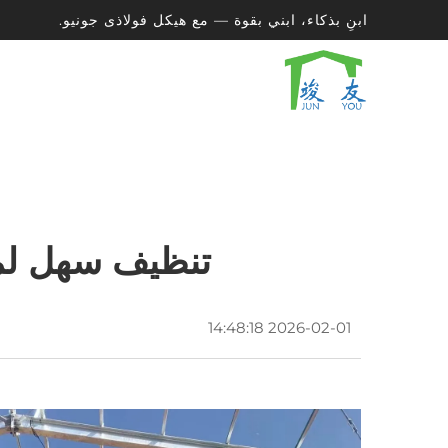
ابنِ بذكاء، ابني بقوة — مع هيكل فولاذى جونيو.
تنظيف سهل لمزا
2026-02-01 14:48:18