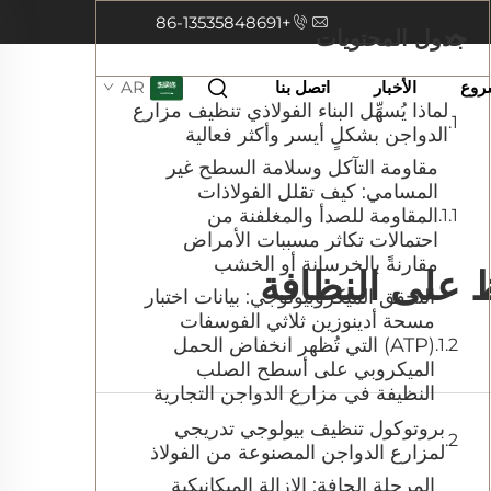
+86-13535848691
جدول المحتويات
روع
الأخبار
اتصل بنا
AR
لماذا يُسهِّل البناء الفولاذي تنظيف مزارع
الدواجن بشكلٍ أيسر وأكثر فعالية
مقاومة التآكل وسلامة السطح غير
المسامي: كيف تقلل الفولاذات
المقاومة للصدأ والمغلفنة من
احتمالات تكاثر مسببات الأمراض
مقارنةً بالخرسانة أو الخشب
ظ على النظافة
التحقق الميكروبيولوجي: بيانات اختبار
مسحة أدينوزين ثلاثي الفوسفات
(ATP) التي تُظهر انخفاض الحمل
الميكروبي على أسطح الصلب
النظيفة في مزارع الدواجن التجارية
بروتوكول تنظيف بيولوجي تدريجي
لمزارع الدواجن المصنوعة من الفولاذ
المرحلة الجافة: الإزالة الميكانيكية