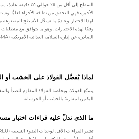
السطح إلى أقل من ٥٪ ح
الصادرة عن إدارة السلامة الغذائية الأمريكية (FSMA) الخاصة بنظافة معدات المزارع.
لماذا يُفضَّل الفولاذ على الخشب أو
يتمتّع الفولاذ، وبخاصة الفولاذ المقاوم للصدأ وال
البكتيريا مقارنةً بالخشب أو الخرسانة.
ما الذي تدلّ عليه قراءات اختبار مسحة ATP من حيث النظ
أقل من الأوساخ والبكتيريا، مما يُظهر فعالية عملية