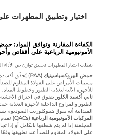
اختيار وتطبيق المطهرات على
الكفاءة المقارنة وتوافق المواد: حمض
الأمونيومية الرباعية على أقفاص وأحو
يتطلب اختيار المطهرات تحقيق توازن بين الأداء ال
حمض البيروكسياسيتيك (PAA)
للأجهزة الآلية لتغذية الطيور وخطوط المياه.
ثاني أكسيد الكلور
يتفوق في اختراق الأغشية 
الطيور والمراوح الداخلية لأجهزة التغذية ح
الميدانية أنه يفوق هيبوكلوريت الصوديوم بنسبة ٤٠٪ في القضاء على الأغشية الح
المركبات الأمونيومية الرباعية (QACs)
تقدم ه
على الفولاذ المقاوم للصدأ عند تطبيقها وفقً