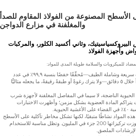
 الأسطح المصنوعة من الفولاذ المقاوم للصدأ
والمغلفنة في مزارع الدواجن
 البيروكسياسيتيك، وثاني أكسيد الكلور، والمركبات
اض وأجهزة الفولاذ
مضاد للميكروبات والسلامة طويلة المدى للمواد:
يُحقِّق أكسدة سريعة وشاملة الطيف—مُحقِّقًا خفضًا بنسبة ٩٩,٩٪ في عدد
مسببات الأمراض على الفولاذ المقاوم للصدأ خلال ٥ دقائق—ولا يترك رغوةً أو طبقةً رقيقةً، ما يجعله مثاليًّا
الحيوية الناضجة، لا سيما في المفاصل المغلفنة لأجهزة شرب
يث يتراكم المادة العضوية بشكل مزمن؛ وأظهرت الاختبارات
يوية.
ذه المواد نشاطًا متبقيًا، لكنها تشكل مخاطر تآكلية على الأسطح
المجلفنة إذا لم يتم شطفها بالكامل أو إذا تجاوزت تركيزاتها 200 جزء في المليون. وتظل مناسبة للاستخدام
ا لإرشادات الملصق.