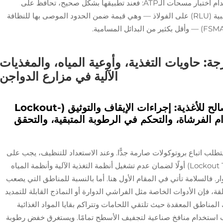
تم التحقق من صلاحية جميع العوامل الثلاثة باستخدام اختبار مسحات الـATP: فعند تطبيقها بشكل صحيح، تحافظ على
قراءات ما بعد التعقيم أقل من 50 وحدة ضوئية نسبية (RLU) على الفولاذ — وهي قيمة ضمن الحدود الموصى بها للنظافة
جة: حاويات التغذية، وأوعية المياه، والمغذيات
الآلية في مزارع الدواجن
بروتوكولات الفولاذ المقاوم للصدأ الصالح للأغذية: إجراءات الإيقاف والتوثيق (Lockout-
تخدام الفرشاة، والتحكم في الرطوبة المتبقية، والتحقق
تطلب اتباع بروتوكولات صارمة جدًّا. وعند الاستعداد للتنظيف، يجب على
العمال تطبيق إجراءات «العزل والوسم» (Lockout Tagout) أولًا لضمان عدم تشغيل أنظمة التغذية الآلية وأنظمة المياه
 فالسلامة تأتي في المقام الأول هنا. أما بالنسبة للمناطق التي يصعب
قة، فإن الأدوات الخاصة مثل الفراشي الدوارة أو النماذج القابلة للتمديد
لمناطق المعقدة حيث تلتقي اللحامات وتتراكم بقايا المواد الغذائية
يجب استخدام منافخ صناعية لتجفيف الأسطح تمامًا. ويستغرق خفض رطوبة