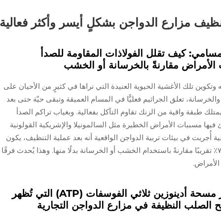
ي تنظيف مزارع الدواجن بشكلٍ أيسر وأكثر فعالية
مسامي: كيف تقلل الفولاذات المقاومة للصدأ
 الأمراض مقارنةً بالخرسانة أو الخشب
تكوين تلك الأغشية الحيوية العنيدة التي نراها في كثيرٍ من الأحيان على
خرسانة، تعلق الجراثيم فعليًّا في المسام العميقة وتبقى حيّة حتى بعد
لك طبقة واقية من الزنك تقاوم التآكل بفعالية. وبغياب تراكم الصدأ
ئ فيها مسببات الأمراض الخطيرة مثل السالمونيلا والإشريكية القولونية
أُجريت في بيئات تربية الدواجن الواقعية أنه بعد عملية التنظيف، يكون
تركيز السالمونيلا على أسطح الصلب أقل بنسبة ٧٨٪ تقريبًا مقارنةً باستخدام الخشب أو الخرسانة بدلًا منها. وهذا يُحدث فرقًا
الأمراض.
التحقق الميكروبيولوجي: بيانات اختبار مسحة أدينوزين ثلاثي الفوسفات (ATP) التي تُظهر
الصلب النظيفة في مزارع الدواجن التجارية