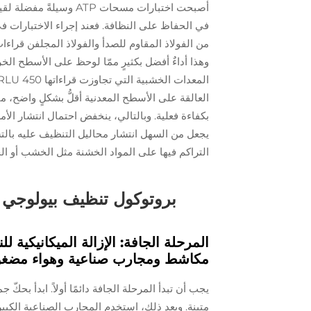
أصبحت اختبارات مسحات 
العالقة على الأسطح المعدنية أقلُّ بشكلٍ واضح، م
بكفاءة فعلية. وبالتالي، ينخفض احتمال انتشار ال
يجعل من السهل انتشار محاليل التنظيف عليه بالتس
التراكم فيها على المواد الخشنة مثل الخشب أو ال
بروتوكول تنظيف بيولوجي ت
المرحلة الجافة: الإزالة الميكانيكية 
مكاشط ومجارب صناعية وهواء مضغ
يجب أن تبدأ المرحلة الجافة دائمًا أولاً. ابدأ بحكّ
متينة. وبعد ذلك، استخدم المجارب الصناعية الكبير