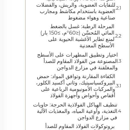
للنفايات العضوية، والريش، والفضلات
العضوية باستخدام مكاشط ومجارب
صناعية وهواء مضغوط
المرحلة الرطبة: غسل بالضغط
المائي المُحسَّن (≤60°م، ≥150 بار)
لمنع تطاير الأغشية الحيوية على
الأسطح المعدنية
اختيار وتطبيق المطهرات على الأسطح
المصنوعة من الفولاذ المقاوم للصدأ
والمغلفنة في مزارع الدواجن
الكفاءة المقارنة وتوافق المواد: حمض
البيروكسياسيتيك، وثاني أكسيد الكلور،
والمركبات الأمونيومية الرباعية على
أقفاص وأحواض وأجهزة الفولاذ
تنظيف الهياكل الفولاذية الحرجة: حاويات
التغذية، وأوعية المياه، والمغذيات الآلية
في مزارع الدواجن
بروتوكولات الفولاذ المقاوم للصدأ