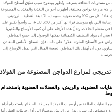
ATP وسيلةً مفضلة لقياس مستويات النظافة بسرعة، وتُظهر بوضوح سبب تفوّق أسطح الفولاذ
في الحفاظ على النظافة. فعند إجراء الاختبارات في 42 مزرعة دواجن مختلفة، أظهرت أحواض التغذية والمغذيات المصنوعة
من الفولاذ المقاوم للصدأ والفولاذ المجلفن قراءاتٍ عادةً أقل من 100 وحدة ضوئية نسبية (RLU) بعد التنظيف الروتيني.
وهذا أداءٌ أفضل بكثيرٍ ممّا لوحظ على الأسطح الخرسانية التي بلغ متوسط قراءاتها أكثر من 300 RLU، بل وأسوأ بكثيرٍ على
المعدات الخشبية التي تجاوزت قراءاتها 450 RLU في معظم الحالات. وتدلّ هذه الأرقام على أن كمية الأوساخ والبكتيريا
ا يعني أن مواد التنظيف الكيميائية يمكنها الوصول إلى جميع المناطق
أمراض عبر الأسطح الملوثة. علاوةً على ذلك، فإن السطح الأملس للمعادن
اوي، دون أن تُهمَل تلك المناطق الصعبة المنال التي تميل الأوساخ إلى
خرسانة.
دريجي لمزارع الدواجن المصنوعة من الفولاذ
للنفايات العضوية، والريش، والفضلات العضوية باستخدام
وط
 جميع النفايات العالقة من أرضيات الفولاذ المحيطة بالحظائر باستخدام أداة
ة لامتصاص كل شيء، بدءًا من الريش ووصولًا إلى أدق جزيئات الغبار. أما