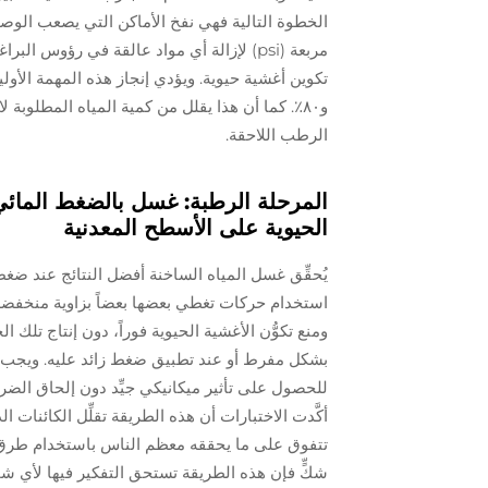
مربعة (psi) لإزالة أي مواد عالقة في رؤوس
و٨٠٪. كما أن هذا يقلل من كمية المياه المطلوبة ل
الرطب اللاحقة.
الحيوية على الأسطح المعدنية
استخدام حركات تغطي بعضها بعضاً بزاوية منخفضة ل
ومنع تكوُّن الأغشية الحيوية فوراً، دون إنتاج تلك 
للحصول على تأثير ميكانيكي جيِّد دون إلحاق الضرر ب
تتفوق على ما يحققه معظم الناس باستخدام طرق ال
شكٍّ فإن هذه الطريقة تستحق التفكير فيها لأي 