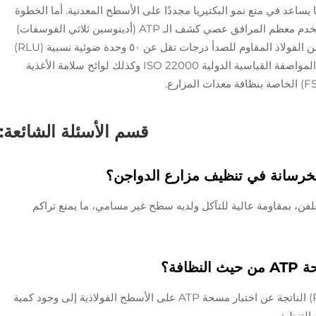
والي ٤٥ دقيقة عادةً، مما يساعد في منع نمو البكتيريا مجددًا على الأسطح المعدنية. أما الخطوة
الأخيرة فهي التحقق من نظافة الأجزاء فعليًّا. وتستخدم معظم المرافق عصي كشف الـ ATP (أدينوسين ثلاثي الفوسفات)
لهذا الاختبار. وعادةً ما تسجِّل الأسطح المصنوعة من الفولاذ المقاوم للصدأ درجات تقل عن ٥٠ وحدة ضوئية نسبية (RLU)
وفقًا لهذه الاختبارات، وهو ما يتوافق مع متطلبات المواصفة القياسية الدولية ISO 22000 وكذلك لوائح سلامة الأغذية
قسم الأسئلة الشائعة:
 الخرسانة في تنظيف مزارع الدواجن؟
مغلفن، بمقاومة عالية للتآكل ولديه سطح غير مسامي، ما يمنع تراكم
افة؟
تشير القراءات الأقل لوحدات الضوء النسبية (RLU) الناتجة عن اختبار مسحة ATP على الأسطح الفولاذية إلى وجود كمية
 التنظيف.